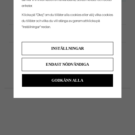
enheter.
Klicka på "Okej" om du tillåter alla cookies eller välj vilka cookies
du tillåter och vilka du vill stänga av genom att klicka på
"Inställningar" nedan.
Produktspecifikation
INSTÄLLNINGAR
ENDAST NÖDVÄNDIGA
GODKÄNN ALLA