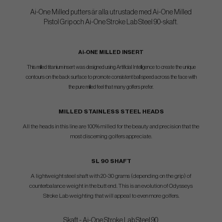
Ai-One Milled putters är alla utrustade med Ai-One Milled
Pistol Grip och Ai-One Stroke Lab Steel 90-skaft.
Ai-ONE MILLED INSERT
This milled titanium insert was designed using Artificial Intelligence to create the unique
contours on the back surface to promote consistent ball speed across the face with
the pure milled feel that many golfers prefer.
MILLED STAINLESS STEEL HEADS
All the heads in this line are 100% milled for the beauty and precision that the
most discerning golfers appreciate.
SL 90 SHAFT
A lightweight steel shaft with 20-30 grams (depending on the grip) of
counterbalance weight in the butt end. This is an evolution of Odysseys
Stroke Lab weighting that will appeal to even more golfers.
Skaft - Ai-One Stroke Lab Steel 90