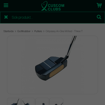
Startsida
Golfklubbor
Putters
Odyssey Ai-One Milled - Three T