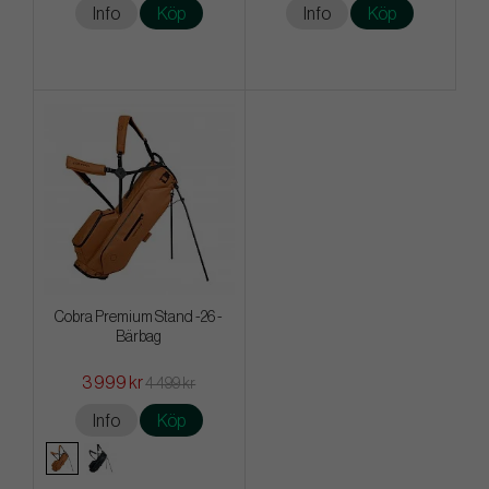
Info
Köp
Info
Köp
Cobra Premium Stand -26 -
Bärbag
3 999 kr
4 499 kr
Info
Köp