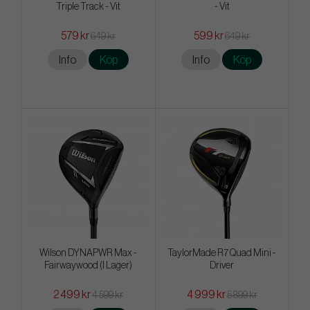
Triple Track - Vit
- Vit
579 kr
599 kr
649 kr
649 kr
Info
Köp
Info
Köp
Wilson DYNAPWR Max -
TaylorMade R7 Quad Mini -
Fairwaywood (I Lager)
Driver
2 499 kr
4 999 kr
4 599 kr
5 899 kr