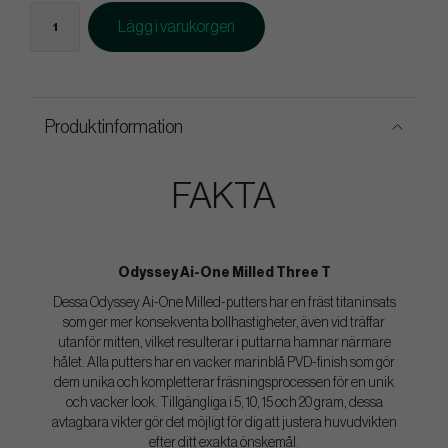
Lägg i varukorgen
Produktinformation
FAKTA
Odyssey Ai-One Milled Three T
Dessa Odyssey Ai-One Milled-putters har en fräst titaninsats
som ger mer konsekventa bollhastigheter, även vid träffar
utanför mitten, vilket resulterar i puttarna hamnar närmare
hålet. Alla putters har en vacker marinblå PVD-finish som gör
dem unika och kompletterar fräsningsprocessen för en unik
och vacker look. Tillgängliga i 5, 10, 15 och 20 gram, dessa
avtagbara vikter gör det möjligt för dig att justera huvudvikten
efter ditt exakta önskemål.