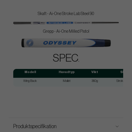
Skaft - Ai-One Stroke Lab Steel 90
Grepp - Ai-One Milled Pistol
SPEC
.
Modell
Huvudtyp
Vikt
Skaft
Wing Back
Mallet
360g
Stroke Lab 
Produktspecifikation