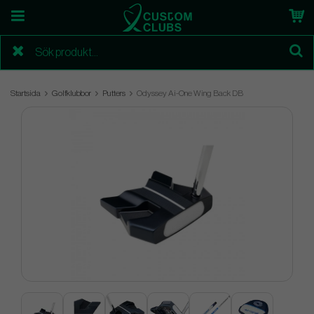
Startsida
Golfklubbor
Putters
Odyssey Ai-One Wing Back DB