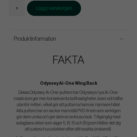
Lägg i varukorgen
Produktinformation
FAKTA
Odyssey Ai-One Wing Back
Dessa Odyssey Ai-One-putters har Odysseys nya Ai-One-
insats som ger mer konsekventa bollhastigheter, även vid träffar
utanför mitten, vilket gör att puttarna hamnar närmare hålet.
Alla putters har en vacker marinblå PVD-finish som verkligen
gör dem unika och ger dem en exklusiv look. Tillgänglig med
avtagbara vikter som väger 5, 10, 15 och 20 gram tillåter det dig
att justera huvudvikten efter ditt exakta önskemål.