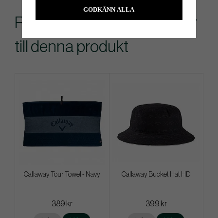
GODKÄNN ALLA
Rekommenderade tillbehör
till denna produkt
Callaway Tour Towel - Navy
Callaway Bucket Hat HD
389 kr
399 kr