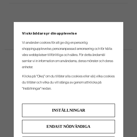
Vi skräddarsyr din upplevelse
Vi använder cookies för att ge dig en personlig
shoppingupplevelse, personanpassad annonsering och för hålla
våra webbplatser tillförlitliga och säkra. För detta ändamål
samlar vi in information om användarna, deras mönster och deras
enheter.
Klicka på "Okej" om du tillåter alla cookies eller välj vilka cookies
du tillåter och vilka du vill stänga av genom att klicka på
"Inställningar" nedan.
INSTÄLLNINGAR
ENDAST NÖDVÄNDIGA