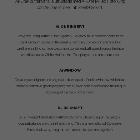
Ai-One-putters är alla utrustade med Ai-One Milled Pistol Grip
och Ai-One Stroke Lab Steel 90-skaft.
Ai-ONE INSERT
Designed using Artificial Intelligence, Odyssey have created contours on
the Aluminum backer of the insert which they co-mold to a White Hot
Urethane striking surface to promote consistent ball speed across the face
with the classic White Hot feel that Tour players and amateurs love.
Ai WINDOW
Odysseys designers and engineers developed a Panlite window, which is a
unique automotive grade polymer, that allows them to showcase the unique
topology of the back of the insert.
SL 90 SHAFT
A lightweight steel shaft with 20-30 grams (depending on the grip) of
counterbalance weight in the butt end. This is an evolution of Odysseys
Stroke Lab weighting that will appeal to even more golfers.