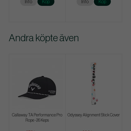
Info
Köp
Info
Köp
Andra köpte även
Callaway TA Performance Pro
Odyssey Alignment Stick Cover
Rope -26 Keps