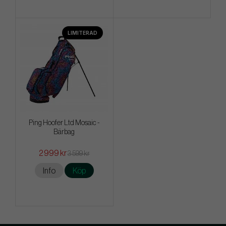
LIMITERAD
Ping Hoofer Ltd Mosaic -
Bärbag
2 999 kr
3 599 kr
Info
Köp