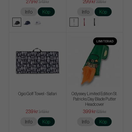
279 kr
299 kr
349 kr
399 kr
Info
Köp
Info
Köp
LIMITERAD
Ogio Golf Towel - Safari
Odyssey Limited Edition St.
Patricks Day Blade Putter
Headcover
239 kr
399 kr
349 kr
629 kr
Info
Köp
Info
Köp