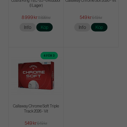
Cobra King TEC -25 - 6 klubbor
Callaway Chrome Soft 2026 - Vit
(I Lager)
8 999 kr
549 kr
11 899 kr
649 kr
Info
Köp
Info
Köp
4 FÖR 3
Callaway Chrome Soft Triple
Track 2026 - Vit
549 kr
649 kr