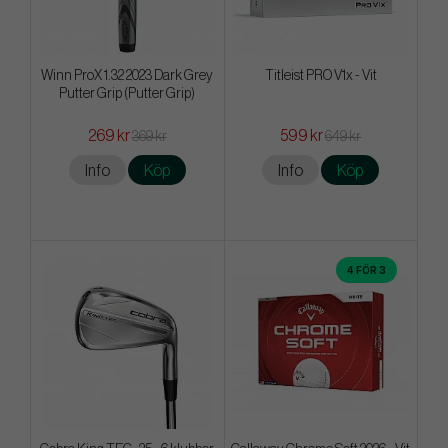
Winn ProX 1.32 2023 Dark Grey
Titleist PRO V1x - Vit
Putter Grip (Putter Grip)
269 kr
599 kr
369 kr
649 kr
Info
Köp
Info
Köp
4 FÖR 3