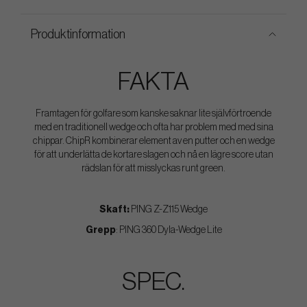
Produktinformation
FAKTA
Framtagen för golfare som kanske saknar lite självförtroende
med en traditionell wedge och ofta har problem med med sina
chippar. ChipR kombinerar element av en putter och en wedge
för att underlätta de kortare slagen och nå en lägre score utan
rädslan för att misslyckas runt green.
Skaft:
PING Z-Z115 Wedge
Grepp
: PING 360 Dyla-Wedge Lite
SPEC.