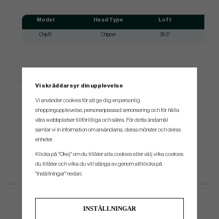
Model
Head Type
Loft
Avai
ChipR
Chipper
38.5°
Vi skräddarsyr din upplevelse
Produktspecifikation
Vi använder cookies för att ge dig en personlig
shoppingupplevelse, personanpassad annonsering och för hålla
våra webbplatser tillförlitliga och säkra. För detta ändamål
samlar vi in information om användarna, deras mönster och deras
enheter.
Klicka på "Okej" om du tillåter alla cookies eller välj vilka cookies
du tillåter och vilka du vill stänga av genom att klicka på
"Inställningar" nedan.
INSTÄLLNINGAR