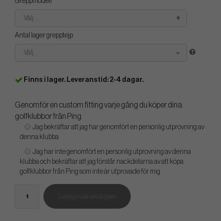
Greppmodell
Välj...
Antal lager grepptejp
Välj...
Finns i lager. Leveranstid: 2-4 dagar.
Genomför en custom fitting varje gång du köper dina
golfklubbor från Ping
Jag bekräftar att jag har genomfört en personlig utprovning av
denna klubba
Jag har inte genomfört en personlig utprovning av denna
klubba och bekräftar att jag förstår nackdelarna av att köpa
golfklubbor från Ping som inte är utprovade för mig
Lägg i varukorgen