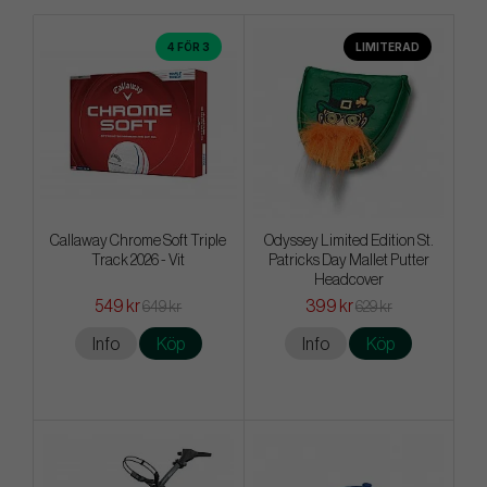
4 FÖR 3
LIMITERAD
Callaway Chrome Soft Triple
Odyssey Limited Edition St.
Track 2026 - Vit
Patricks Day Mallet Putter
Headcover
549 kr
399 kr
649 kr
629 kr
Info
Köp
Info
Köp