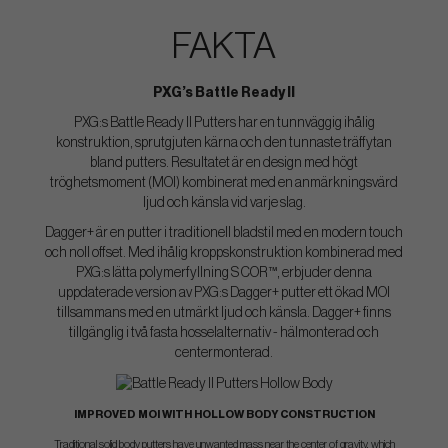
FAKTA
PXG’s Battle Ready II
PXG:s Battle Ready II Putters har en tunnväggig ihålig
konstruktion, sprutgjuten kärna och den tunnaste träffytan
bland putters. Resultatet är en design med högt
tröghetsmoment (MOI) kombinerat med en anmärkningsvärd
ljud och känsla vid varje slag.
Dagger+ är en putter i traditionell bladstil med en modern touch
och noll offset. Med ihålig kroppskonstruktion kombinerad med
PXG:s lätta polymerfyllning S COR™, erbjuder denna
uppdaterade version av PXG:s Dagger+ putter ett ökad MOI
tillsammans med en utmärkt ljud och känsla. Dagger+ finns
tillgänglig i två fasta hosselalternativ - hälmonterad och
centermonterad.
IMPROVED MOI WITH HOLLOW BODY CONSTRUCTION
Traditional solid body putters have unwanted mass near the center of gravity, which