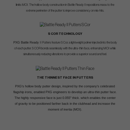
limits MOI. The hollow body construction in Battle Ready II repositions mass to the
extreme perimeter of the putter to improve consistency on mis-hits.
S COR TECHNOLOGY
PXG Battle Ready
II Putters feature S Cor, a lightweight polmer injected into the body
of each putter. S COR bonds seamlessly with the ultra-thin face, enhancing MOI while
simultaneously reducing vibrations to provide a superior sound and feel.
THE THINNEST FACE IN PUTTERS
PXG's hollow body putter design, inspired by the company's celebrated
flagship irons, enabled PXG engineers to develop an ultra-thin putter face.
The highly responsive face is just 0.055" thick. which enables the center
of gravity to be positioned farther back in the clubhead and increase the
moment of inertia (MOI).