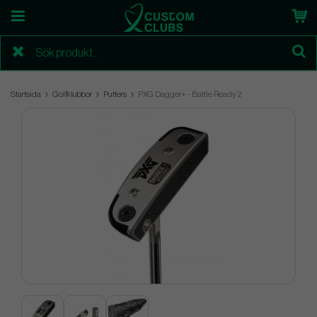
Startsida
Golfklubbor
Putters
PXG Dagger+ - Battle Ready 2