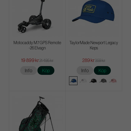
Motocaddy M7 GPS Remote
TaylorMade Newport Legacy
-26 Elvagn
Keps
19 899 kr
289 kr
21 495 kr
359 kr
Info
Köp
Info
Köp