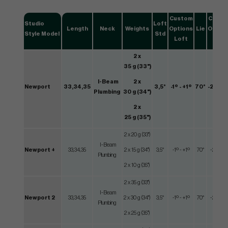
Custom
Custo
Studio
Loft
Length
Neck
Weights
Options
Lie
Optio
Style Model
Std
Loft
Lie
2 x
35 g (33")
I-Beam
2 x
Newport
33,34,35
3,5°
-1º - +1º
70°
-2º - +
Plumbing
30 g (34")
2 x
25 g (35")
2 x 20 g (33")
I-Beam
Newport +
33,34,35
2 x 15 g (34")
3,5°
-1º - +1º
70°
-2º - +2
Plumbing
2 x 10 g (35")
2 x 35 g (33")
I-Beam
Newport 2
33,34,35
2 x 30 g (34")
3,5°
-1º - +1º
70°
-2º - +2
Plumbing
2 x 25 g (35")