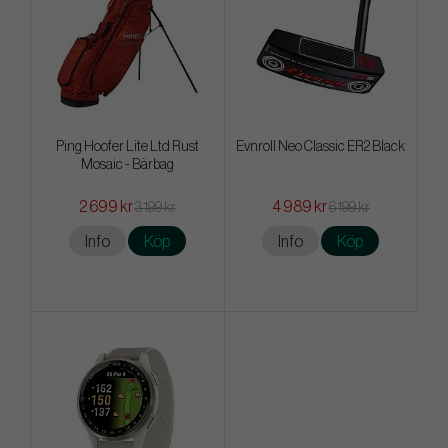
Ping Hoofer Lite Ltd Rust
Evnroll Neo Classic ER2 Black
Mosaic - Bärbag
2 699 kr
4 989 kr
3 199 kr
6 199 kr
Info
Köp
Info
Köp