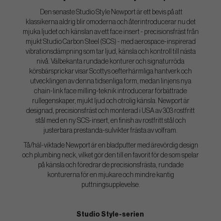
Den senaste Studio Style Newport är ett bevis på att
klassikerna aldrig blir omoderna och återintroducerar nu det
mjuka ljudet och känslan av ett face insert - precisionsfräst från
mjukt Studio Carbon Steel (SCS) - med aerospace-inspirerad
vibrationsdämpning som tar ljud, känsla och kontroll till nästa
nivå. Välbekanta rundade konturer och signaturröda
körsbärsprickar visar Scottys oefterhärmliga hantverk och
utvecklingen av denna tidsenliga form, medan linjens nya
chain-link face milling-teknik introducerar förbättrade
rullegenskaper, mjukt ljud och otrolig känsla. Newport är
designad, precisionsfräst och monterad i USA av 303 rostfritt
stål med en ny SCS-insert, en finish av rostfritt stål och
justerbara prestanda-sulvikter frästa av volfram.
Tå/häl-viktade Newport är en bladputter med ärevördig design
och plumbing neck, vilket gör den till en favorit för de som spelar
på känsla och föredrar de precisionsfrästa, rundade
konturerna för en mjukare och mindre kantig
puttningsupplevelse.
Studio Style-serien