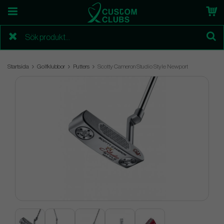
Startsida
Golfklubbor
Putters
Scotty Cameron Studio Style Newport