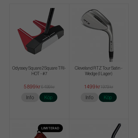
Odyssey Square 2 Square TRI-
Cleveland RTZ Tour Satin -
HOT - #7
Wedge (I Lager)
5 899 kr
1 499 kr
6 499 kr
1 979 kr
Info
Köp
Info
Köp
LIMITERAD