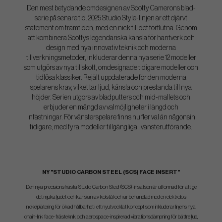
Den mest betydande omdesignen av Scotty Camerons blad-
serie på senare tid. 2025 Studio Style-linjen är ett djärvt
statement om framtiden, med en nick till det förflutna. Genom
att kombinera Scottys legendariska känsla för hantverk och
design med nya innovativ teknik och moderna
tillverkningsmetoder, inkluderar denna nya serie 12 modeller
som utgörs av nya tillskott, omdesignade tidigare modeller och
tidlösa klassiker. Rejält uppdaterade för den moderna
spelarens krav, vilket tar ljud, känsla och prestanda till nya
höjder. Serien utgörs av bladputters och mid-mallets och
erbjuder en mängd av valmöjligheter i längd och
infästningar. För vänsterspelare finns nu fler val än någonsin
tidigare, med fyra modeller tillgängliga i vänsterutförande.
NY "STUDIO CARBON STEEL (SCS) FACE INSERT"
Den nya precisionsfrästa Studio Carbon Steel (SCS)-insatsen är utformad för att ge
det mjuka ljudet och känslan av kolstål och är behandlad med en elektrolös
nickelplätering för ökad hållbarhet i ett nyutvecklat koncept som inkluderar linjens nya
chain-link face-frästeknik och aerospace-inspirerad vibrationsdämpning för bättre ljud,