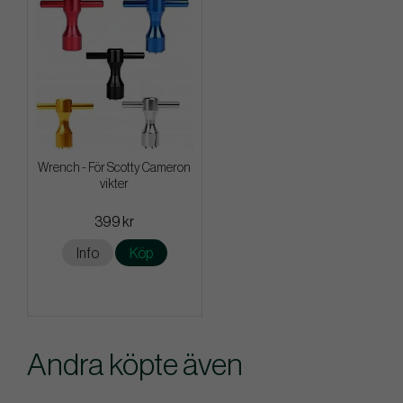
Wrench - För Scotty Cameron
vikter
399 kr
Info
Köp
Andra köpte även