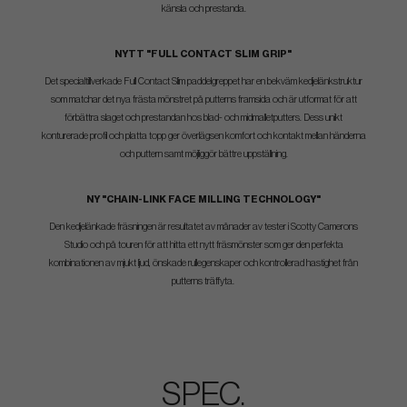
känsla och prestanda.
NYTT "FULL CONTACT SLIM GRIP"
Det specialtillverkade Full Contact Slim paddelgreppet har en bekväm kedjelänkstruktur
som matchar det nya frästa mönstret på putterns framsida och är utformat för att
förbättra slaget och prestandan hos blad- och midmalletputters. Dess unikt
konturerade profil och platta topp ger överlägsen komfort och kontakt mellan händerna
och puttern samt möjliggör bättre uppställning.
NY "CHAIN-LINK FACE MILLING TECHNOLOGY"
Den kedjelänkade fräsningen är resultatet av månader av tester i Scotty Camerons
Studio och på touren för att hitta ett nytt fräsmönster som ger den perfekta
kombinationen av mjukt ljud, önskade rullegenskaper och kontrollerad hastighet från
putterns träffyta.
SPEC.