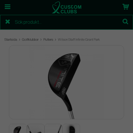
Startsida
Golfklubbor
Putters
Wilson Staff Infinite Grant Park