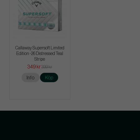
Callaway Supersoft Limited
Edition -26 Distressed Teal
Stripe
349 kr
399 kr
Info
Köp