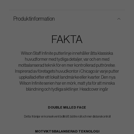
Produktinformation
FAKTA
Wilson Staff Infinite putterlinje innehåller åtta klassiska
huvudformer med tydliga detaljer, var och en med
motbalanserad teknik för en mer kontrollerad puttrörelse.
Inspirerad av företagets huvudkontor i Chicago är varje putter
uppkallad efter ett lokalt landmärke eller kvarter. Den nya
Wilson Infinite serien har en mörk, matt yta för att minska
bländning och tydliga siktlinjer. Headcover ingår
DOUBLE MILLED FACE
Detta främjar en konsekvent bollträff, bättre roll och mer distanskontroll
MOTVIKTSBALANSERAD TEKNOLOGI