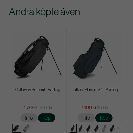
Andra köpte även
Callaway Summit - Bärbag
Titleist Players S4 - Bärbag
4 799 kr
2 499 kr
5 299 kr
2 999 kr
Info
Köp
Info
Köp
+1