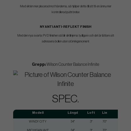
Med vikten mer placerad mot händerna, så hjälper detta till att få en ännu mer
kontrollerad puttrörelse
NY ANTI ANTI-REFLEKT FINISH
Med den nya svarta PVD finishen så blir siktlinjerna tydligare och det är lättare att
adressera bollen utan störningsmoment
Grepp:
Wilson Counter Balance Infinite
SPEC.
Modell
Längd
Loft
Lie
Toe 
WINDY CITY
34"
3°
70°
Moder
MICHIGAN AVE
34"
3°
70°
Moder