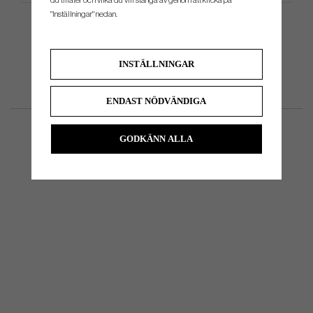
du tillåter och vilka du vill stänga av genom att klicka på
"Inställningar" nedan.
INSTÄLLNINGAR
ENDAST NÖDVÄNDIGA
GODKÄNN ALLA