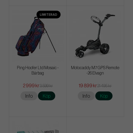
LIMITERAD
Ping Hoofer Ltd Mosaic -
Motocaddy M7 GPS Remote
Bärbag
-26 Elvagn
2 999 kr
19 899 kr
3 599 kr
21 495 kr
Info
Köp
Info
Köp