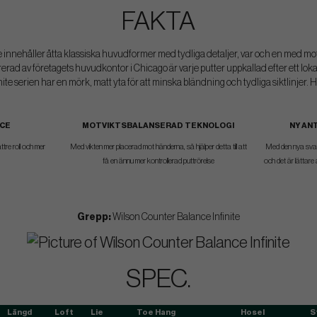
FAKTA
inje innehåller åtta klassiska huvudformer med tydliga detaljer, var och en med m
rerad av företagets huvudkontor i Chicago är varje putter uppkallad efter ett lok
nite serien har en mörk, matt yta för att minska bländning och tydliga siktlinjer.
ACE
MOTVIKTSBALANSERAD TEKNOLOGI
NY AN
ttre roll och mer
Med vikten mer placerad mot händerna, så hjälper detta till att
Med den nya svarta
få en ännu mer kontrollerad puttrörelse
och det är lättare
Grepp:
Wilson Counter Balance Infinite
SPEC.
Längd
Loft
Lie
Toe Hang
Hosel
S