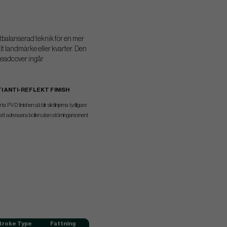
otbalanserad teknik för en mer
alt landmärke eller kvarter. Den
 Headcover ingår
TI ANTI-REFLEKT FINISH
 PVD finishen så blir siktlinjerna tydligare
 att adressera bollen utan störningsmoment
troke Type
Fattning