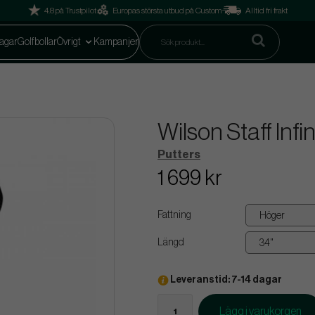
4.8 på Trustpilot
Europas största utbud på Custom
Alltid fri frakt
agar
Golfbollar
Övrigt
Kampanjer
Wilson Staff Inf
Putters
1 699 kr
Fattning
Längd
Leveranstid: 7-14 dagar
Lägg i varukorgen