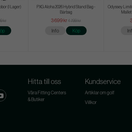
bbor (I Lager)
PXG Aloha 2026 Hybrid Stand Bag -
Odyssey Limite
Bärbag
Mallet
3 699 kr
3
99 kr
4 799 kr
öp
Info
Köp
In
Hitta till oss
Kundservice
Våra Fitting Centers
Artiklar om golf
& Butiker
Villkor