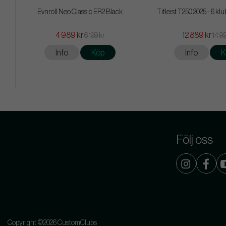
Evnroll Neo Classic ER2 Black
Titleist T250 2025 - 6 klu
4 989 kr
12 889 kr
6 199 kr
14 9
Info
Köp
Info
K
Följ oss
Copyright ©2026 CustomClubs