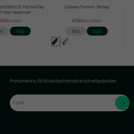
d Edition St. Patricks Day
Callaway Summit - Bärbag
 Putter Headcover
99 kr
4 599 kr
629 kr
5 299 kr
fo
Köp
Info
Köp
Prenumerera, få förhandsinformation och erbjudanden.