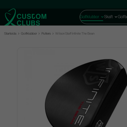
Golfklubbor
Skaft
Golfb
Startsida
Golfklubbor
Putters
Wilson Staff Infinite The Bean