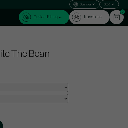
Svenska
SEK
0
Custom Fitting
Kundtjänst
inite The Bean