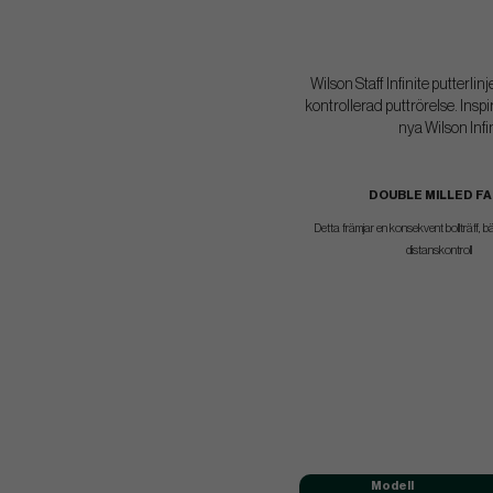
Wilson Staff Infinite putterl
kontrollerad puttrörelse. Inspi
nya Wilson Infi
DOUBLE MILLED F
Detta främjar en konsekvent bollträff, bä
distanskontroll
Modell