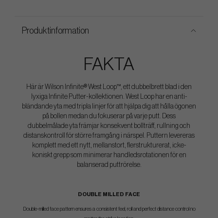
Produktinformation
FAKTA
Här är Wilson Infinite® West Loop™, ett dubbelbrett blad i den
lyxiga Infinite Putter-kollektionen. West Loop har en anti-
bländande yta med tripla linjer för att hjälpa dig att hålla ögonen
på bollen medan du fokuserar på varje putt. Dess
dubbelmålade yta främjar konsekvent bollträff, rullning och
distanskontroll för större framgång i närspel. Puttern levereras
komplett med ett nytt, mellanstort, flerstrukturerat, icke-
koniskt grepp som minimerar handledsrotationen för en
balanserad puttrörelse.
DOUBLE MILLED FACE
Double-milled face pattern ensures a consistent feel, roll and perfect distance control no