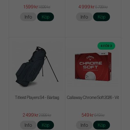
1 599 kr
4 999 kr
1 899 kr
5 799 kr
Info
Köp
Info
Köp
4 FÖR 3
Titleist Players S4 - Bärbag
Callaway Chrome Soft 2026 - Vit
2 499 kr
549 kr
2 999 kr
649 kr
Info
Köp
Info
Köp