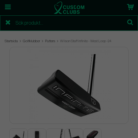
Startsida
Golfklubbor
Putters
Wilson Staff Infinite - West Loop -24