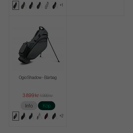
+1
Ogio Shadow - Bärbag
3 899 kr
4 999 kr
Info
Köp
+2