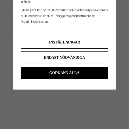
enheter.
Klicka på "Okej" om du tillåter alla cookies eller välj vilka cookies
du tillåter och vilka du vill stänga av genom att klicka på
"Inställningar" nedan.
Produktspecifikation
INSTÄLLNINGAR
ENDAST NÖDVÄNDIGA
GODKÄNN ALLA