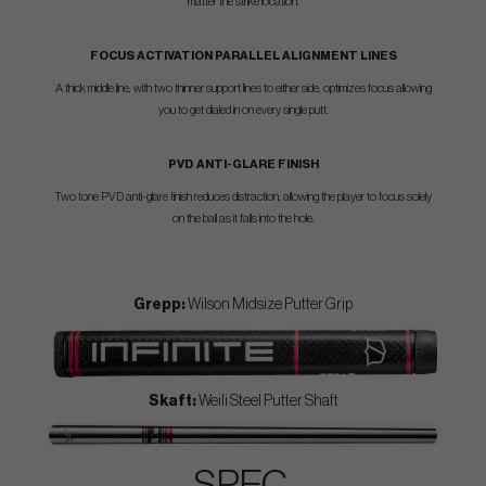
matter the strike location.
FOCUS ACTIVATION PARALLEL ALIGNMENT LINES
A thick middle line, with two thinner support lines to either side, optimizes focus allowing
you to get dialed in on every single putt.
PVD ANTI-GLARE FINISH
Two tone PVD anti-glare finish reduces distraction, allowing the player to focus solely
on the ball as it falls into the hole.
Grepp:
Wilson Midsize Putter Grip
Skaft:
Weili Steel Putter Shaft