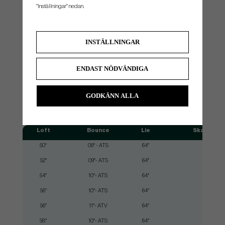
"Inställningar" nedan.
ATC
En mycket mångsidig wedge med låg bounce. En smal och
delad suldesign med låg framkant och rejält avslipad häl/tå.
INSTÄLLNINGAR
ENDAST NÖDVÄNDIGA
GODKÄNN ALLA
SPEC.
Loft
Bounce
Lie
Skaftläng
50°
09° - ATS
64°
35.50"
52°
09°- ATS
64°
35.50"
54°
10°- ATS
64°
35.25"
56°
10°- ATS
64°
35.25"
56°
11°- ATV
64°
35.25"
58°
10°- ATS
64°
35"