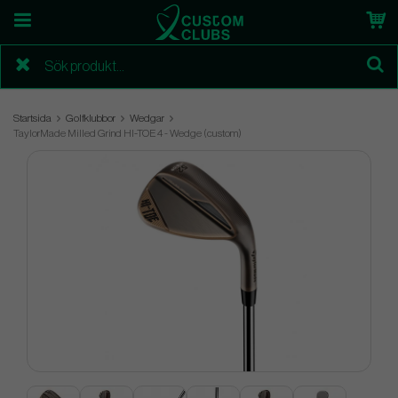
Startsida
Golfklubbor
Wedgar
TaylorMade Milled Grind HI-TOE 4 - Wedge (custom)