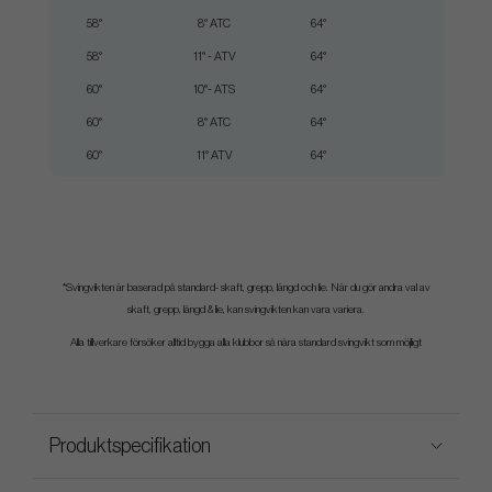
58°
8° ATC
64°
35"
58°
11° - ATV
64°
35"
60°
10°- ATS
64°
35"
60°
8° ATC
64°
35"
60°
11° ATV
64°
35"
*Svingvikten är baserad på standard- skaft, grepp, längd och lie. När du gör andra val av
skaft, grepp, längd & lie, kan svingvikten kan vara variera.
Alla tillverkare försöker alltid bygga alla klubbor så nära standard svingvikt som möjligt
Produktspecifikation