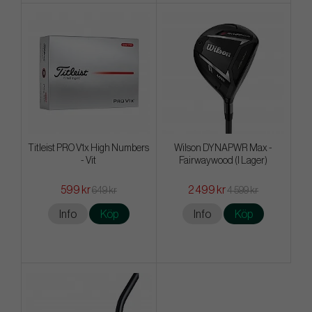
Titleist PRO V1x High Numbers
Wilson DYNAPWR Max -
- Vit
Fairwaywood (I Lager)
599 kr
2 499 kr
649 kr
4 599 kr
Info
Köp
Info
Köp