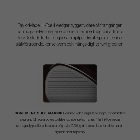
TaylorMade Hi-Toe 4 wedgar bygger vidare på framgången
från tidigare Hi-Toe-generationer, men med några märkbara
Tour-testade förbättringar som hjälper dig att spela med mer
självförtroende, konsekvens och mångsidighet runt greenen.
CONFIDENT SHOT MAKING
Designed with a larger face shape, expanded toe
area, and full face grooves to deliver confidence from all lies. The Hi-Toe wedge
strategically positions the center of gravity (CG) high in the club face for a low launch,
high spin shot trajectory.