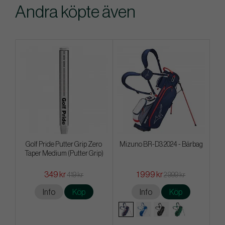
Andra köpte även
Golf Pride Putter Grip Zero
Mizuno BR-D3 2024 - Bärbag
Taper Medium (Putter Grip)
349 kr
1 999 kr
419 kr
2 999 kr
Info
Köp
Info
Köp