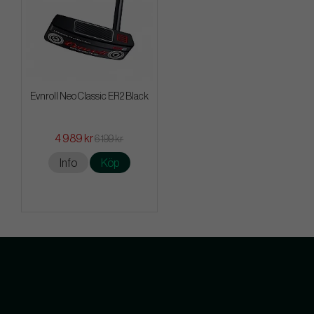
Evnroll Neo Classic ER2 Black
4 989 kr
6 199 kr
Info
Köp