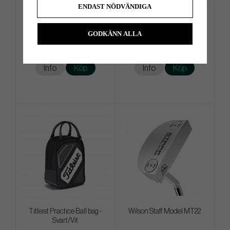
ENDAST NÖDVÄNDIGA
Callaway Chrome Soft Triple
Ping Hoofer Ltd Mosaic -
Track 2026 - Vit
Bärbag
GODKÄNN ALLA
549 kr
2 999 kr
649 kr
3 599 kr
Info
Köp
Info
Köp
Titleist Practice Ball bag -
Wilson Staff Model MT22
Svart/Vit