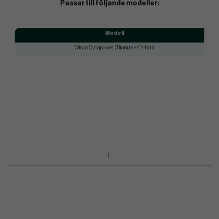
Passar till följande modeller:
Modell
Wilson Dynapower (Titanium + Carbon)