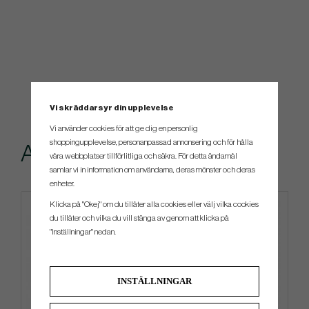
Vi skräddarsyr din upplevelse
Vi använder cookies för att ge dig en personlig
shoppingupplevelse, personanpassad annonsering och för hålla
Andra köpte även
våra webbplatser tillförlitliga och säkra. För detta ändamål
samlar vi in information om användarna, deras mönster och deras
enheter.
Klicka på "Okej" om du tillåter alla cookies eller välj vilka cookies
4 FÖR 3
LIMITERAD
du tillåter och vilka du vill stänga av genom att klicka på
"Inställningar" nedan.
INSTÄLLNINGAR