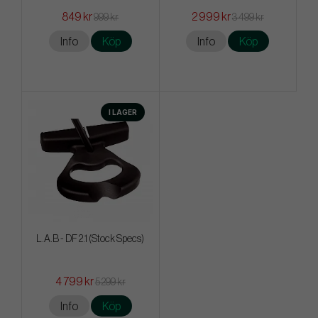
849 kr
2 999 kr
999 kr
3 499 kr
Info
Köp
Info
Köp
I LAGER
L.A.B - DF 2.1 (Stock Specs)
4 799 kr
5 299 kr
Info
Köp