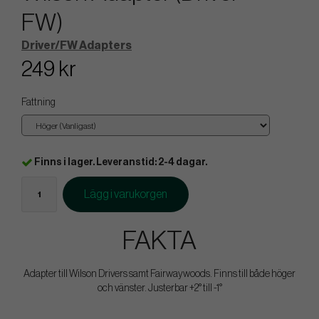
FW)
Driver/FW Adapters
249 kr
Fattning
Finns i lager. Leveranstid: 2-4 dagar.
Lägg i varukorgen
FAKTA
Adapter till Wilson Drivers samt Fairwaywoods. Finns till både höger
och vänster. Justerbar +2° till -1°