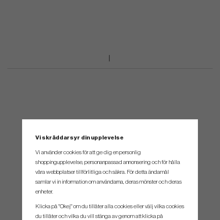
Vi skräddarsyr din upplevelse
Vi använder cookies för att ge dig en personlig
shoppingupplevelse, personanpassad annonsering och för hålla
våra webbplatser tillförlitliga och säkra. För detta ändamål
samlar vi in information om användarna, deras mönster och deras
enheter.
Klicka på "Okej" om du tillåter alla cookies eller välj vilka cookies
du tillåter och vilka du vill stänga av genom att klicka på