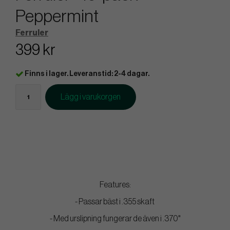
Peppermint
Ferruler
399 kr
Finns i lager. Leveranstid: 2-4 dagar.
Lägg i varukorgen
Features:
- Passar bäst i .355 skaft
- Med urslipning fungerar de även i .370"