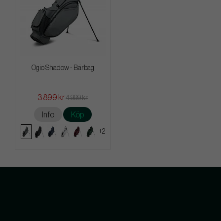
Ogio Shadow - Bärbag
3 899 kr
4 999 kr
Info
Köp
+2