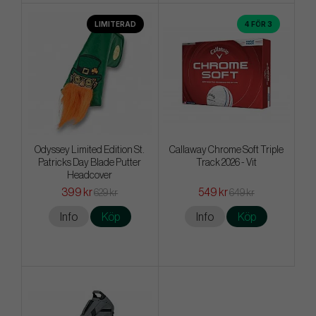
LIMITERAD
4 FÖR 3
Odyssey Limited Edition St.
Callaway Chrome Soft Triple
Patricks Day Blade Putter
Track 2026 - Vit
Headcover
399 kr
549 kr
629 kr
649 kr
Info
Köp
Info
Köp