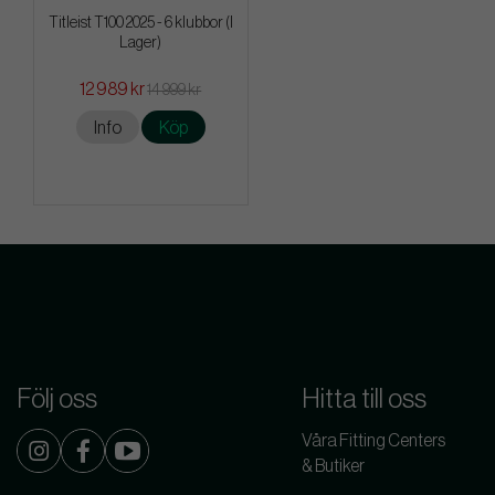
Titleist T100 2025 - 6 klubbor (I
Lager)
12 989 kr
14 999 kr
Info
Köp
Följ oss
Hitta till oss
Våra Fitting Centers
& Butiker