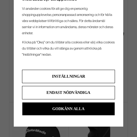
Vi använder cookies för att ge dig en personlig
shoppingupplevelse, personanpassad annonsering och för hålla
våra webbplatser tillförlitliga och säkra. För detta ändamål
samlar vi in information om användarna, deras mönster och deras
enheter.
Klicka på "Okej" om du tillåter alla cookies eller välj vilka cookies
du tillåter och vilka du vill stänga av genom att klicka på
Wilson Staff Tour Bag
L.A.B - LINK. 1 (Stock Specs)
"Inställningar" nedan.
6 989 kr
4 799 kr
8 699 kr
6 599 kr
INSTÄLLNINGAR
Info
Köp
Info
Köp
ENDAST NÖDVÄNDIGA
GODKÄNN ALLA