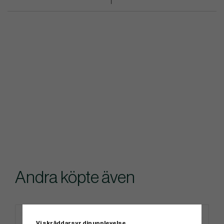
Andra köpte även
I LAGER
Vi skräddarsyr din upplevelse