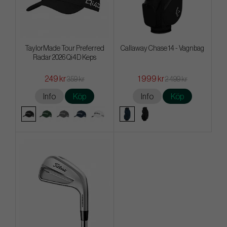
TaylorMade Tour Preferred
Callaway Chase 14 - Vagnbag
Radar 2026 Qi4D Keps
249 kr
1 999 kr
359 kr
2 499 kr
Info
Köp
Info
Köp