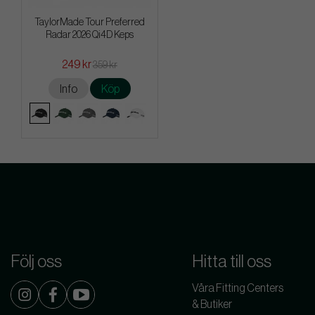
TaylorMade Tour Preferred
Radar 2026 Qi4D Keps
249 kr
359 kr
Info
Köp
Följ oss
Hitta till oss
Våra Fitting Centers
& Butiker