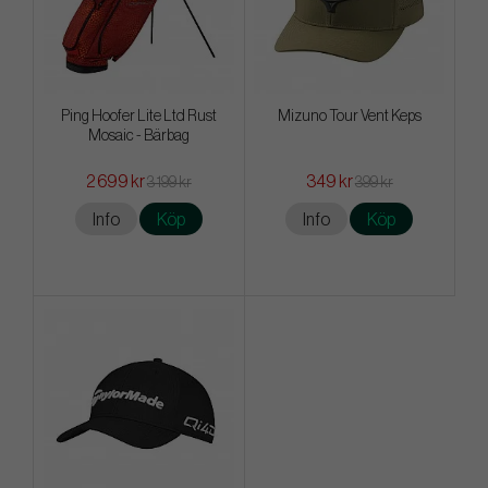
Ping Hoofer Lite Ltd Rust
Mizuno Tour Vent Keps
Mosaic - Bärbag
2 699 kr
349 kr
3 199 kr
399 kr
Info
Köp
Info
Köp