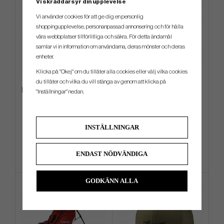
Vi skräddarsyr din upplevelse
Vi använder cookies för att ge dig en personlig
shoppingupplevelse, personanpassad annonsering och för hålla
våra webbplatser tillförlitliga och säkra. För detta ändamål
samlar vi in information om användarna, deras mönster och deras
enheter.
Klicka på "Okej" om du tillåter alla cookies eller välj vilka cookies
du tillåter och vilka du vill stänga av genom att klicka på
Evnroll Neo Classic ER2 Black
TaylorMade Storm Dry -26 -
"Inställningar" nedan.
Vagnbag
4 989 kr
3 999 kr
6 199 kr
4 999 kr
INSTÄLLNINGAR
Info
Köp
Info
Köp
ENDAST NÖDVÄNDIGA
GODKÄNN ALLA
LIMITERAD