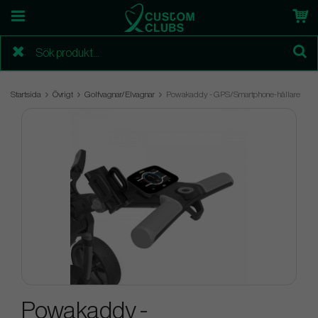
Startsida
Övrigt
Golfvagnar/Elvagnar
Powakaddy - GPS/Smartphone-hållare
Powakaddy -