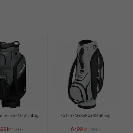
 Deluxe -26 - Vagnbag
Cobra x Vessel Core Staff Bag
899 kr
6 499 kr
4 699 kr
7 999 kr