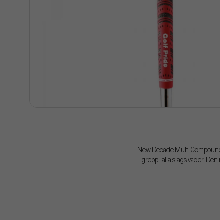
New Decade Multi Compound är
grepp i alla slags väder. Den