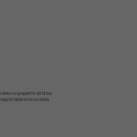
len av greppet för att få bra
grepp för både torra och blöta