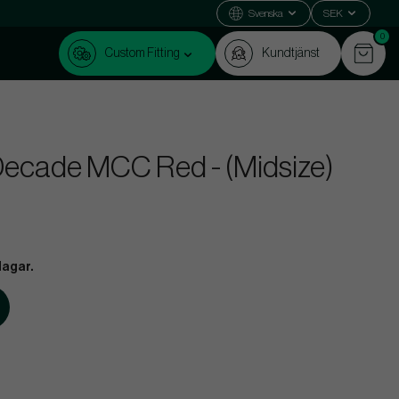
Svenska
SEK
0
Custom Fitting
Kundtjänst
Decade MCC Red - (Midsize)
dagar.