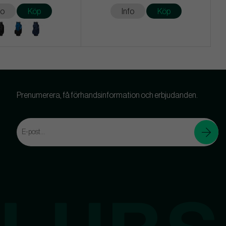
fo
Köp
Info
Köp
Prenumerera, få förhandsinformation och erbjudanden.