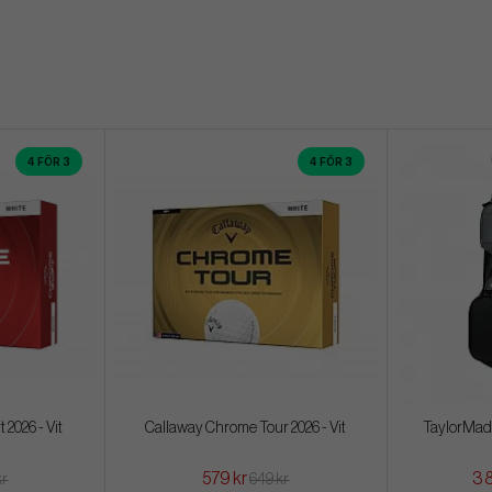
4 FÖR 3
4 FÖR 3
2026 - Vit
Callaway Chrome Tour 2026 - Vit
TaylorMade
579 kr
3 
kr
649 kr