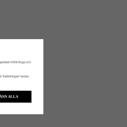
atser tillförlitliga och
å "Inställningar" nedan.
ÄNN ALLA