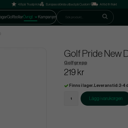
4.8 på Trustpilot
Europas största utbud på Custom
Alltid fri frakt
agar
Golfbollar
Övrigt
Kampanjer
)
Golf Pride New 
Golfgrepp
219 kr
Finns i lager. Leveranstid: 2-4 
Lägg i varukorgen