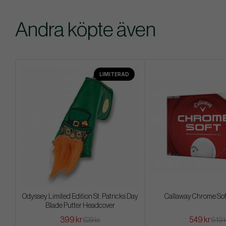
Andra köpte även
LIMITERAD
Odyssey Limited Edition St. Patricks Day
Callaway Chrome Soft 
Blade Putter Headcover
399 kr
549 kr
629 kr
649 