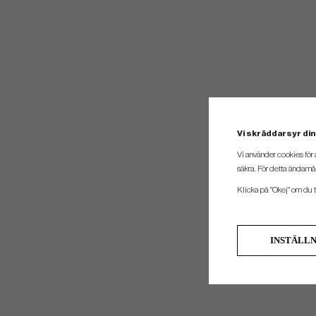
Vi skräddarsyr din
Vi använder cookies för 
säkra. För detta ändamål
Klicka på "Okej" om du ti
INSTÄLL