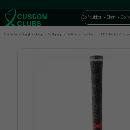
Golfklubbor
Skaft
Golfb
Startsida
Övrigt
Grepp
Golfgrepp
Golf Pride New Decade MCC Red - (Midsize