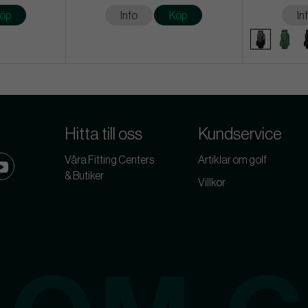
öp
Info
Köp
In
Hitta till oss
Kundservice
Våra Fitting Centers
Artiklar om golf
& Butiker
Villkor