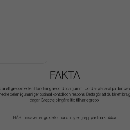
FAKTA
 ett grepp med en blandning av cord och gummi. Cord är placerat på den övre de
 nedre delen i gummi ger optimal kontoll och respons. Detta gör att du får ett bra 
dagar. Grepptejp ingår alltid till varje grepp.
HÄR
finns även en guide för hur du byter grepp på dina klubbor.