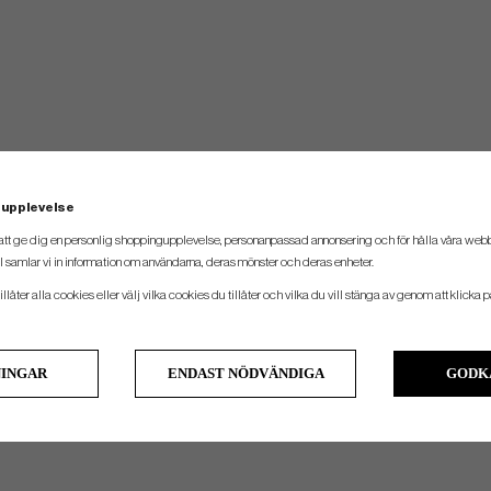
 upplevelse
att ge dig en personlig shoppingupplevelse, personanpassad annonsering och för hålla våra webbpl
 samlar vi in information om användarna, deras mönster och deras enheter.
llåter alla cookies eller välj vilka cookies du tillåter och vilka du vill stänga av genom att klicka p
NINGAR
ENDAST NÖDVÄNDIGA
GODK