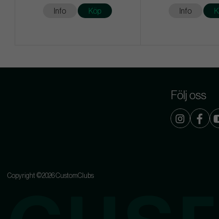
Info
Köp
Info
K
Följ oss
Copyright ©2026 CustomClubs