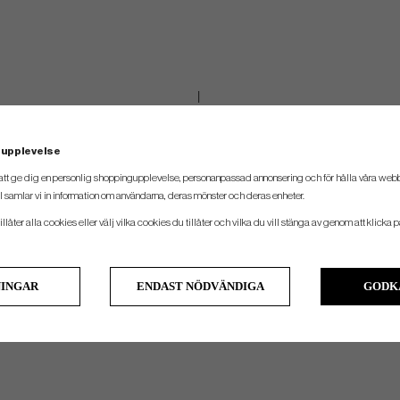
 upplevelse
att ge dig en personlig shoppingupplevelse, personanpassad annonsering och för hålla våra webbpl
 samlar vi in information om användarna, deras mönster och deras enheter.
llåter alla cookies eller välj vilka cookies du tillåter och vilka du vill stänga av genom att klicka p
NINGAR
ENDAST NÖDVÄNDIGA
GODK