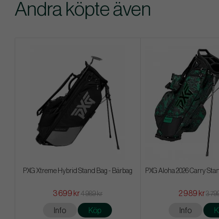
Andra köpte även
PXG Xtreme Hybrid Stand Bag - Bärbag
PXG Aloha 2026 Carry Sta
3 699 kr
2 989 kr
4 989 kr
3 79
Info
Köp
Info
K