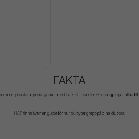
FAKTA
ens mest populära grepp i gummi med halkfritt mönster. Grepptejp ingår alltid till
HÄR
finns även en guide för hur du byter grepp på dina klubbor.