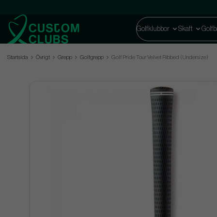
Golfklubbor
Skaft
Golfb
Startsida
Övrigt
Grepp
Golfgrepp
Golf Pride Tour Velvet Ribbed (Undersize)