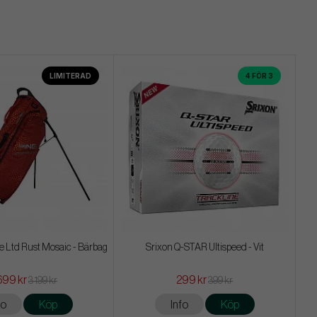
LIMITERAD
4 FÖR 3
te Ltd Rust Mosaic - Bärbag
Srixon Q-STAR Ultispeed - Vit
699 kr
299 kr
3 199 kr
399 kr
fo
Köp
Info
Köp