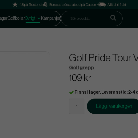
4.8 på Trustpilot
Europas största utbud på Custom
Alltid fri frakt
agar
Golfbollar
Övrigt
Kampanjer
Golf Pride Tour 
Golfgrepp
109 kr
Finns i lager. Leveranstid: 2-4 
Lägg i varukorgen