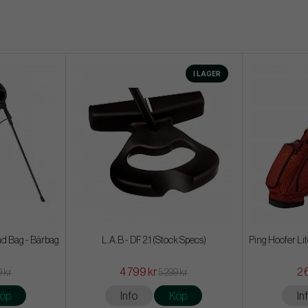
I LAGER
nd Bag - Bärbag
L.A.B - DF 2.1 (Stock Specs)
Ping Hoofer Li
4 799 kr
2 
9 kr
5 299 kr
öp
Info
Köp
In