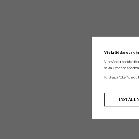
Vi skräddarsyr din
Vi använder cookies för 
säkra. För detta ändamål
Klicka på "Okej" om du ti
INSTÄLL