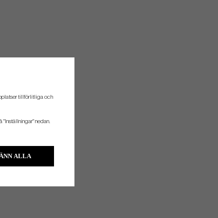
atser tillförlitliga och
å "Inställningar" nedan.
ÄNN ALLA