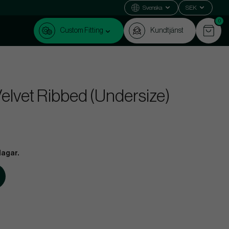
Svenska
SEK
0
Custom Fitting
Kundtjänst
Velvet Ribbed (Undersize)
dagar.