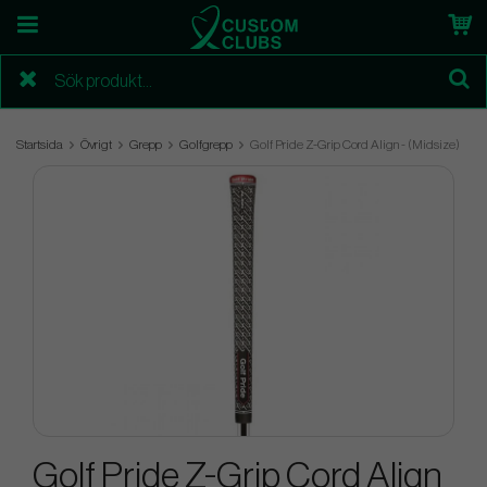
Startsida
Övrigt
Grepp
Golfgrepp
Golf Pride Z-Grip Cord Align - (Midsize)
Golf Pride Z-Grip Cord Align