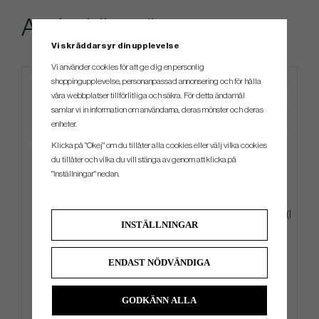
Andra köpte även
Vi skräddarsyr din upplevelse
Vi använder cookies för att ge dig en personlig
shoppingupplevelse, personanpassad annonsering och för hålla
4 FÖR 3
våra webbplatser tillförlitliga och säkra. För detta ändamål
samlar vi in information om användarna, deras mönster och deras
enheter.
Klicka på "Okej" om du tillåter alla cookies eller välj vilka cookies
du tillåter och vilka du vill stänga av genom att klicka på
"Inställningar" nedan.
Srixon AD 333 - 2026 - Vit
Wilson DYNAPWR - 6 klubbor (I
INSTÄLLNINGAR
Lager)
299 kr
7 849 kr
349 kr
9 799 kr
ENDAST NÖDVÄNDIGA
Info
Köp
Info
Köp
GODKÄNN ALLA