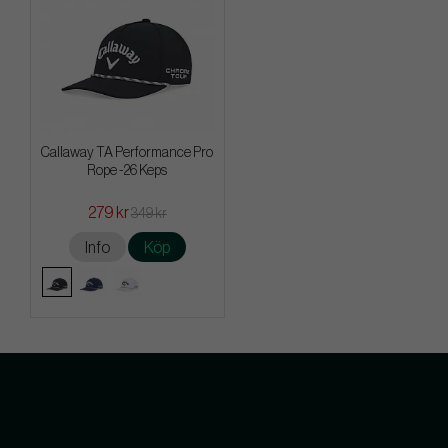
Callaway TA Performance Pro
Rope -26 Keps
279 kr
349 kr
Info
Köp