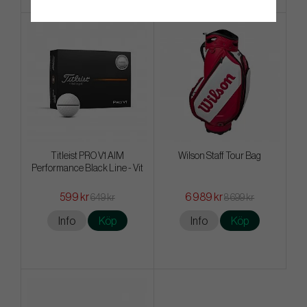
Titleist PRO V1 AIM
Wilson Staff Tour Bag
Performance Black Line - Vit
599 kr
6 989 kr
649 kr
8 699 kr
Info
Köp
Info
Köp