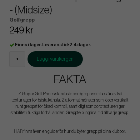
- (Midsize)
Golfgrepp
249 kr
Finns i lager. Leveranstid: 2-4 dagar.
Lägg i varukorgen
FAKTA
Z-Grip är Golf Prides stabilaste cordgrepp som består av två
texturlager för bästa känsla. Z:a format mönster som löper vertikalt
runt greppet för ökad kontroll, samtidigt som cordtexturen ger
stabilitet i fuktiga förhållanden. Grepptejp ingår alltid till varje grepp.
HÄR
finns även en guide för hur du byter grepp på dina klubbor.