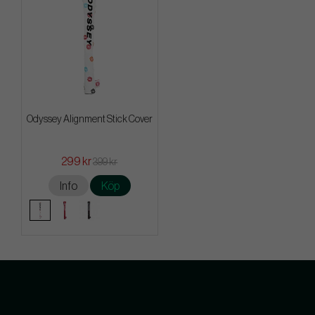
Odyssey Alignment Stick Cover
299 kr
399 kr
Info
Köp