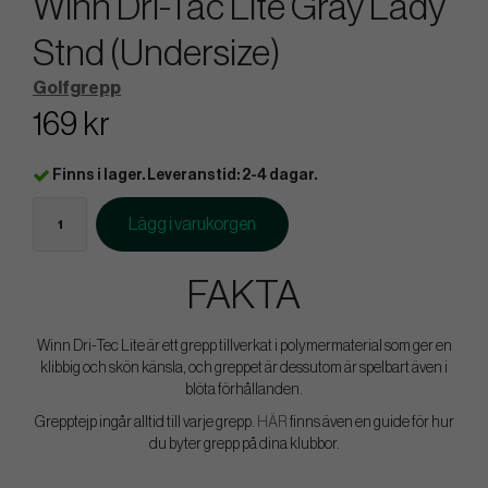
Winn Dri-Tac Lite Gray Lady
Stnd (Undersize)
Golfgrepp
169 kr
Finns i lager. Leveranstid: 2-4 dagar.
Lägg i varukorgen
FAKTA
Winn Dri-Tec Lite är ett grepp tillverkat i polymermaterial som ger en
klibbig och skön känsla, och greppet är dessutom är spelbart även i
blöta förhållanden.
Grepptejp ingår alltid till varje grepp.
HÄR
finns även en guide för hur
du byter grepp på dina klubbor.