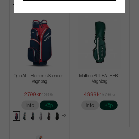
Ogio ALL Elements Silencer -
Malbon PU LEATHER -
Vagnbag
Vagnbag
2 799 kr
4 999 kr
4 299 kr
5 799 kr
Info
Köp
Info
Köp
+2