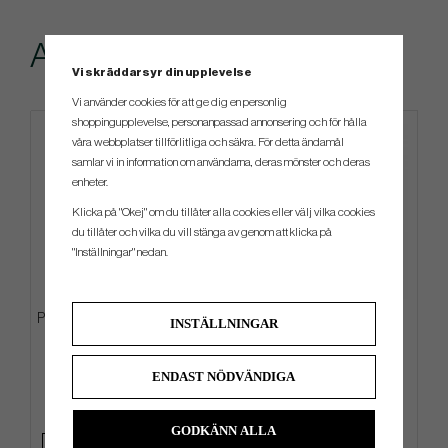
Andra köpte även
Vi skräddarsyr din upplevelse
Vi använder cookies för att ge dig en personlig
shoppingupplevelse, personanpassad annonsering och för hålla
våra webbplatser tillförlitliga och säkra. För detta ändamål
samlar vi in information om användarna, deras mönster och deras
enheter.
Klicka på "Okej" om du tillåter alla cookies eller välj vilka cookies
du tillåter och vilka du vill stänga av genom att klicka på
"Inställningar" nedan.
PXG Xtreme Hybrid Stand Bag -
Vessel VLX 2.0 - Bärbag
INSTÄLLNINGAR
Bärbag
ENDAST NÖDVÄNDIGA
3 699 kr
4 899 kr
4 989 kr
5 599 kr
Info
Köp
Info
Köp
GODKÄNN ALLA