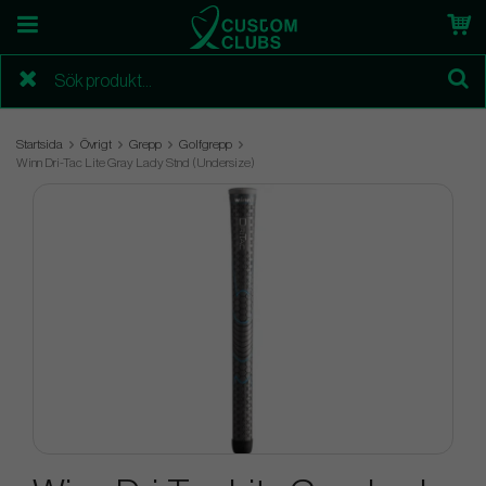
Startsida
Övrigt
Grepp
Golfgrepp
Winn Dri-Tac Lite Gray Lady Stnd (Undersize)