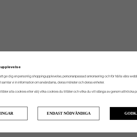
 upplevelse
att ge dig en personlig shoppingupplevelse, personanpassad annonsering och för hålla våra webbpl
 samlar vi in information om användarna, deras mönster och deras enheter.
llåter alla cookies eller välj vilka cookies du tillåter och vilka du vill stänga av genom att klicka p
NINGAR
ENDAST NÖDVÄNDIGA
GODK