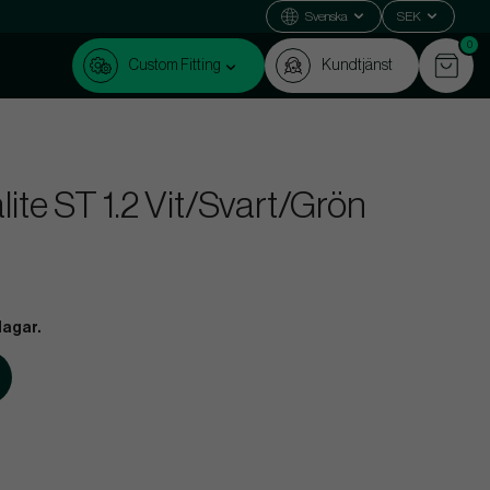
Svenska
SEK
0
Custom Fitting
Kundtjänst
te ST 1.2 Vit/Svart/Grön
dagar.