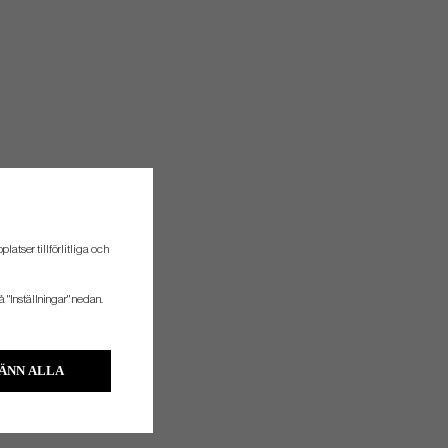
atser tillförlitliga och
å "Inställningar" nedan.
ÄNN ALLA