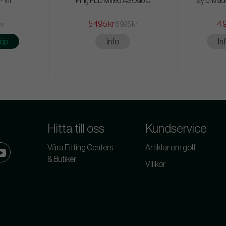
- Vit
Ping PLD Milled AS Oslo C
TaylorMade
5 495 kr
4 
kr
6 995 kr
öp
Info
In
Hitta till oss
Kundservice
Våra Fitting Centers
Artiklar om golf
& Butiker
Villkor