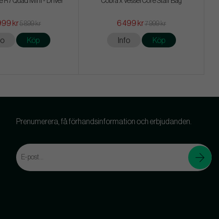
 R7 Quad Mini - Driver
Cobra x Vessel Core Staff Bag
999 kr
6 499 kr
5 899 kr
7 999 kr
fo
Köp
Info
Köp
Prenumerera, få förhandsinformation och erbjudanden.