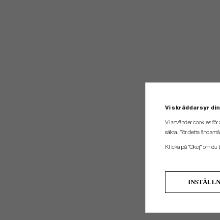
Vi skräddarsyr din
Vi använder cookies för 
säkra. För detta ändamål
Klicka på "Okej" om du ti
INSTÄLL