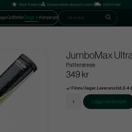
4.8 på Trustpilot
Europas största utbud på Custom
Alltid fri frakt
agar
Golfbollar
Övrigt
Kampanjer
JumboMax Ultrali
Puttergrepp
349 kr
Finns i lager. Leveranstid: 2-4 
Lägg i varukorgen