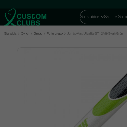
Golfklubbor
Skaft
Golfb
Startsida
Övrigt
Grepp
Puttergrepp
JumboMax Ultralite ST 1.2 Vit/Svart/Grön