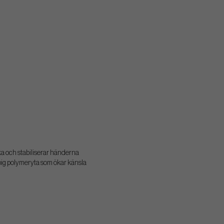
ka och stabiliserar händerna
bbig polymeryta som ökar känsla