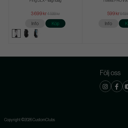
Ping DLX - Vagnbag
Titleist PRO V1x 
3 699 kr
599 kr
4 599 kr
649 
Info
Köp
Info
K
Följ oss
Copyright ©2026 CustomClubs