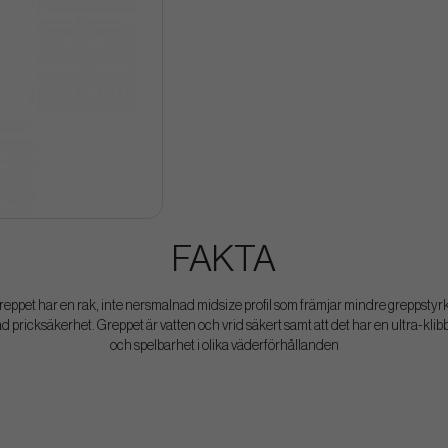
FAKTA
greppet har en rak, inte nersmalnad midsize profil som främjar mindre greppstyr
d pricksäkerhet. Greppet är vatten och vrid säkert samt att det har en ultra-kli
och spelbarhet i olika väderförhållanden