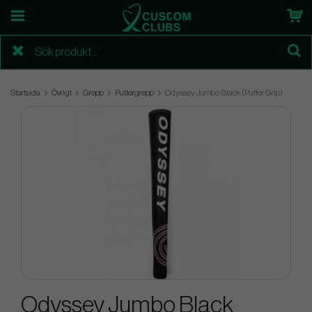
Startsida
Övrigt
Grepp
Puttergrepp
Odyssey Jumbo Black (Putter Grip)
Odyssey Jumbo Black