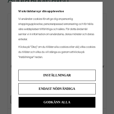
Vi skräddarsyr din upplevelse
Vi använder cookies för att ge dig en personlig
shoppingupplevelse, personanpassad annonsering och för hålla
våra webbplatser tillförlitliga och säkra. För detta ändamål
samlar vi in information om användarna, deras mönster och deras
enheter.
Klicka på "Okej" om du tillåter alla cookies eller välj vilka cookies
du tillåter och vilka du vill stänga av genom att klicka på
"Inställningar" nedan.
Callaway Birdie Putt Rope -26
Callaway Tour Towel -23 - Silver
Keps
INSTÄLLNINGAR
299 kr
249 kr
349 kr
389 kr
ENDAST NÖDVÄNDIGA
Info
Köp
Info
Köp
GODKÄNN ALLA