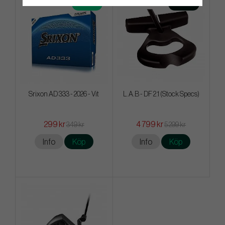
4 FÖR 3
I LAGER
Srixon AD 333 - 2026 - Vit
L.A.B - DF 2.1 (Stock Specs)
299 kr
4 799 kr
349 kr
5 299 kr
Info
Köp
Info
Köp