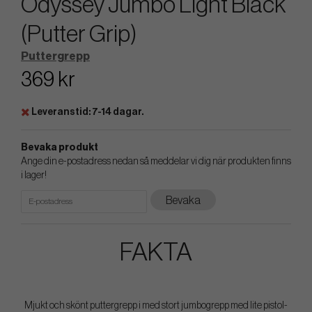
Odyssey Jumbo Light Black
(Putter Grip)
Puttergrepp
369 kr
Leveranstid: 7-14 dagar.
Bevaka produkt
Ange din e-postadress nedan så meddelar vi dig när produkten finns
i lager!
Bevaka
FAKTA
Mjukt och skönt puttergrepp i med stort jumbogrepp med lite pistol-