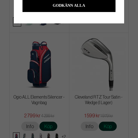
299 kr
2 799 kr
349 kr
5 499 kr
GODKÄNN ALLA
Info
Köp
Info
Köp
Ogio ALL Elements Silencer -
Cleveland RTZ Tour Satin -
Vagnbag
Wedge (I Lager)
2 799 kr
1 599 kr
4 299 kr
1 979 kr
Info
Köp
Info
Köp
+2