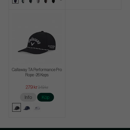
Callaway TA Performance Pro
Rope -26 Keps
279 kr
349 kr
Info
Köp