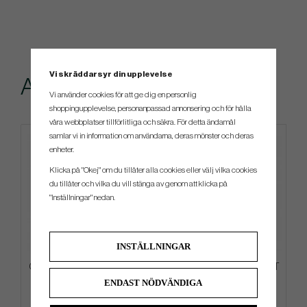
Vi skräddarsyr din upplevelse
Andra köpte även
Vi använder cookies för att ge dig en personlig
shoppingupplevelse, personanpassad annonsering och för hålla
våra webbplatser tillförlitliga och säkra. För detta ändamål
samlar vi in information om användarna, deras mönster och deras
enheter.
Klicka på "Okej" om du tillåter alla cookies eller välj vilka cookies
du tillåter och vilka du vill stänga av genom att klicka på
"Inställningar" nedan.
INSTÄLLNINGAR
Callaway Birdie Putt Rope -26
Odyssey Ai-One Milled - One T
Keps
ENDAST NÖDVÄNDIGA