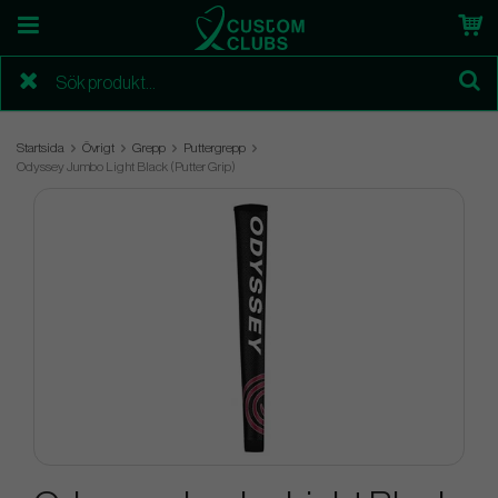
Startsida
Övrigt
Grepp
Puttergrepp
Odyssey Jumbo Light Black (Putter Grip)