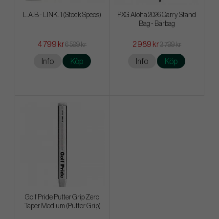
L.A.B - LINK. 1 (Stock Specs)
PXG Aloha 2026 Carry Stand
Bag - Bärbag
4 799 kr
2 989 kr
6 599 kr
3 799 kr
Info
Köp
Info
Köp
Golf Pride Putter Grip Zero
Taper Medium (Putter Grip)