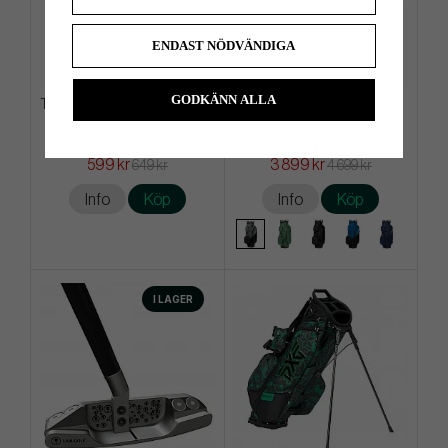
ENDAST NÖDVÄNDIGA
GODKÄNN ALLA
Titleist PRO V1x High Numbers
TaylorMade Deluxe -26 -
- Vit
Vagnbag
599 kr
3 899 kr
649 kr
4 699 kr
Info
Köp
Info
Köp
I LAGER