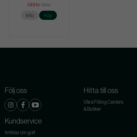
349 kr
419 kr
Info
Köp
Följ oss
Hitta till oss
Våra Fitting Centers
& Butiker
Kundservice
Artiklar om golf