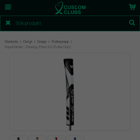
Startsida
Övrigt
Grepp
Puttergrepp
SuperStroke - Zenergy Pistol 2.0 (Putter Grip)