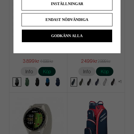
INSTÄLLNINGAR
ENDAST NÖDVÄNDIGA
GODKÄNN ALLA
TaylorMade Deluxe -26 -
Titleist Players S4 - Bärbag
Vagnbag
3 899 kr
2 499 kr
4 699 kr
2 999 kr
Info
Köp
Info
Köp
+1