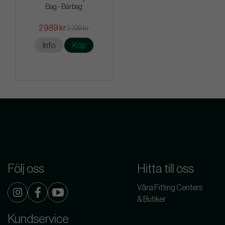
Bag - Bärbag
2 989 kr
3 799 kr
Info
Köp
Följ oss
Hitta till oss
Våra Fitting Centers
& Butiker
Kundservice