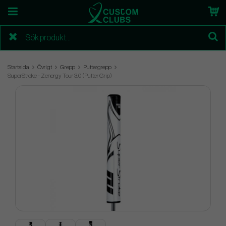
Startsida
Övrigt
Grepp
Puttergrepp
SuperStroke - Zenergy Tour 3.0 (Putter Grip)