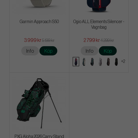
Garmin Approach S50
Ogio ALL Elements Silencer -
Vagnbag
3 999 kr
2 799 kr
5 199 kr
4 299 kr
Info
Köp
Info
Köp
+2
PXG Aloha 2026 Carry Stand