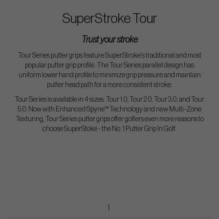
SuperStroke Tour
Trust your stroke
Tour Series putter grips feature SuperStroke's traditional and most
popular putter grip profile. The Tour Series parallel design has
uniform lower hand profile to minimize grip pressure and maintain
putter head path for a more consistent stroke.
Tour Series is available in 4 sizes: Tour 1.0, Tour 2.0, Tour 3.0, and Tour
5.0. Now with Enhanced Spyne™ Technology and new Multi-Zone
Texturing, Tour Series putter grips offer golfers even more reasons to
choose SuperStoke - the No. 1 Putter Grip In Golf.