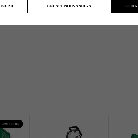
NINGAR
ENDAST NÖDVÄNDIGA
GODK
LIMITERAD