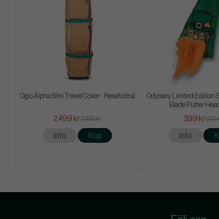
Ogio Alpha Slim Travel Cover - Resefodral
Odyssey Limited Edition S
Blade Putter Hea
2 499 kr
399 kr
2 999 kr
629 
Info
Köp
Info
K