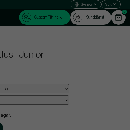
Svenska
SEK
0
Custom Fitting
Kundtjänst
us - Junior
dagar.