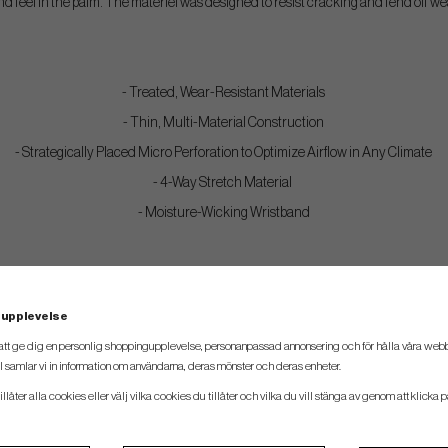
nd feel in the palm. The materiel was designed to resist cracking and fend off we
- Treated, Wear-Resistant Materials
- Thin, Multi-Material Construction
- Strategically Placed Micro Perforation to Optimize Airflow in Any Climate
- 4-Way Stretch Material
- Moisture-Wicking Wristband
 upplevelse
att ge dig en personlig shoppingupplevelse, personanpassad annonsering och för hålla våra webbpl
 samlar vi in information om användarna, deras mönster och deras enheter.
llåter alla cookies eller välj vilka cookies du tillåter och vilka du vill stänga av genom att klicka p