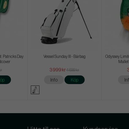
t. Patricks Day
Vessel Sunday III - Bärbag
Odyssey Limite
dcover
Mallet
3 999 kr
3
kr
4 699 kr
öp
Info
Köp
In