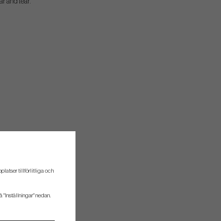
ar and tear.
atser tillförlitliga och
å "Inställningar" nedan.