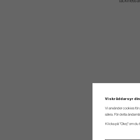
tackiness a
Vi skräddarsyr din
Vi använder cookies för 
säkra. För detta ändamål
Klicka på "Okej" om du ti