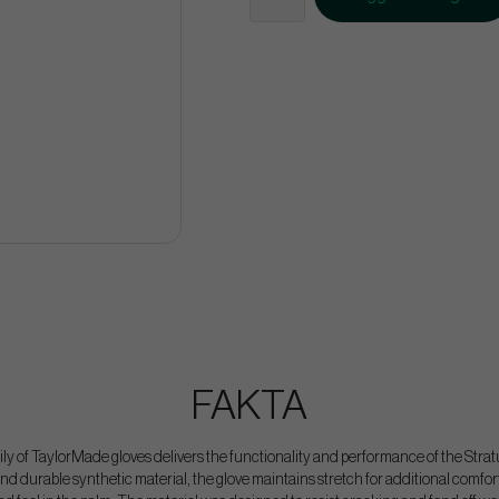
FAKTA
ly of TaylorMade gloves delivers the functionality and performance of the Stratus 
and durable synthetic material, the glove maintains stretch for additional comfort