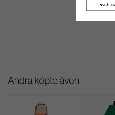
INSTÄLL
Andra köpte även