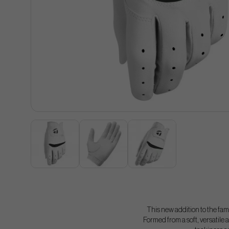
This new addition to the fami
Formed from a soft, versatile 