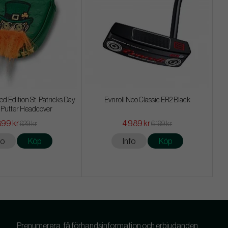
d Edition St. Patricks Day
Evnroll Neo Classic ER2 Black
 Putter Headcover
99 kr
4 989 kr
629 kr
6 199 kr
fo
Köp
Info
Köp
Prenumerera, få förhandsinformation och erbjudanden.