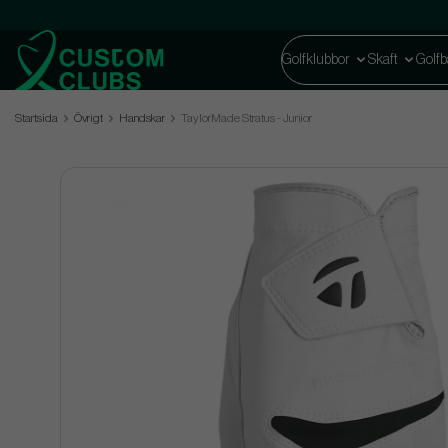
Golfklubbor
Skaft
Golfb
Startsida
Övrigt
Handskar
TaylorMade Stratus - Junior