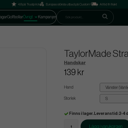
4.8 på Trustpilot
Europas största utbud på Custom
Alltid fri frakt
agar
Golfbollar
Övrigt
Kampanjer
TaylorMade Strat
Handskar
139 kr
Hand
Storlek
Finns i lager. Leveranstid: 2-4 
Lägg i varukorgen