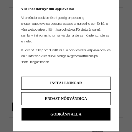
Vi skräddarsyr din upplevelse
Vi använder cookies för att ge dig en personlig
shoppingupplevelse, personanpassad annonsering och för hålla
våra webbplatser tillförlitliga och säkra. För detta ändamål
samlar vi in information om användarna, deras mönster och deras
enheter.
Klicka på "Okej" om du tillåter alla cookies eller välj vilka cookies
du tillåter och vilka du vill stänga av genom att klicka på
"Inställningar" nedan.
Mizuno BR-DX 2024 - Bärbag
Callaway Tour Towel -23 - Silver
INSTÄLLNINGAR
2 499 kr
249 kr
3 799 kr
389 kr
Info
Köp
Info
Köp
ENDAST NÖDVÄNDIGA
GODKÄNN ALLA