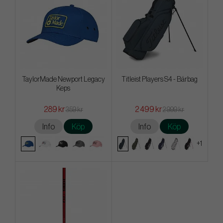
TaylorMade Newport Legacy
Titleist Players S4 - Bärbag
Keps
289 kr
2 499 kr
359 kr
2 999 kr
Info
Köp
Info
Köp
+1