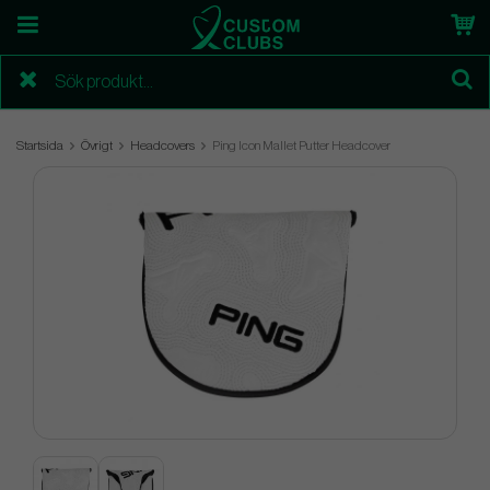
Startsida
Övrigt
Headcovers
Ping Icon Mallet Putter Headcover