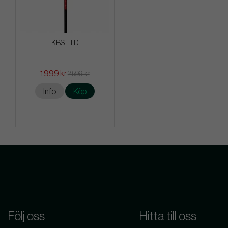
KBS - TD
1 999 kr
2 599 kr
Info
Köp
Följ oss
Hitta till oss