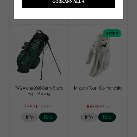
GODKÄNN ALLA
Info
Köp
Info
Köp
4 FÖR 3
PXG Aloha 2026 Carry Stand
Mizuno Tour - Golfhandske
Bag - Bärbag
2 989 kr
169 kr
3 799 kr
269 kr
Info
Köp
Info
Köp