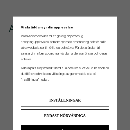
Andra köpte även
Vi skräddarsyr din upplevelse
Vi använder cookies för att ge dig en personlig
shoppingupplevelse, personanpassad annonsering och för hålla
våra webbplatser tillförlitliga och säkra. För detta ändamål
samlar vi in information om användarna, deras mönster och deras
enheter.
Klicka på "Okej" om du tillåter alla cookies eller välj vilka cookies
du tillåter och vilka du vill stänga av genom att klicka på
"Inställningar" nedan.
INSTÄLLNINGAR
Big Max Blade IP 2.0
Titleist PRO V1 AIM
Performance Black Line - Vit
ENDAST NÖDVÄNDIGA
3 489 kr
599 kr
4 299 kr
649 kr