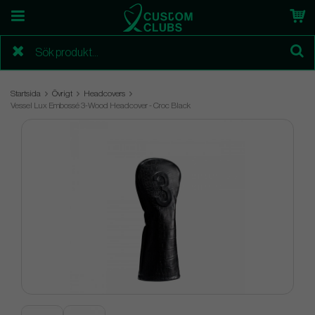
Startsida
Övrigt
Headcovers
Vessel Lux Embossé 3-Wood Headcover - Croc Black