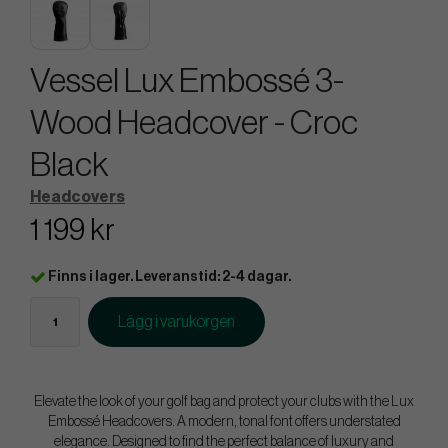
Vessel Lux Embossé 3-
Wood Headcover - Croc
Black
Headcovers
1 199 kr
Finns i lager. Leveranstid: 2-4 dagar.
Lägg i varukorgen
Elevate the look of your golf bag and protect your clubs with the Lux
Embossé Headcovers. A modern, tonal font offers understated
elegance. Designed to find the perfect balance of luxury and