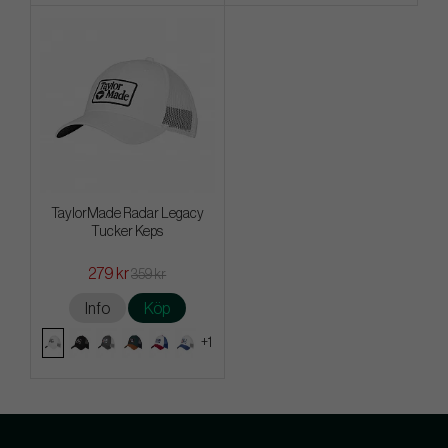
TaylorMade Radar Legacy
Tucker Keps
279 kr
359 kr
Info
Köp
+1