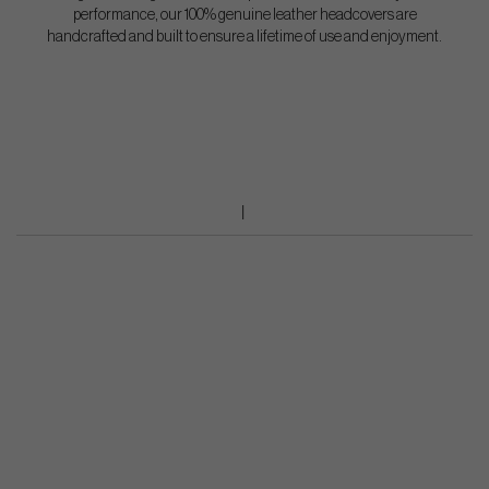
performance, our 100% genuine leather headcovers are
handcrafted and built to ensure a lifetime of use and enjoyment.