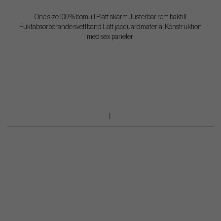
One size 100 % bomull Platt skärm Justerbar rem baktill
Fuktabsorberande svettband Lätt jacquardmaterial Konstruktion
med sex paneler