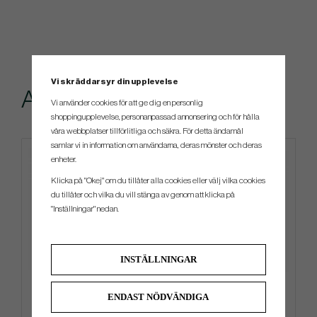
Vi skräddarsyr din upplevelse
Andra köpte även
Vi använder cookies för att ge dig en personlig
shoppingupplevelse, personanpassad annonsering och för hålla
våra webbplatser tillförlitliga och säkra. För detta ändamål
samlar vi in information om användarna, deras mönster och deras
enheter.
Klicka på "Okej" om du tillåter alla cookies eller välj vilka cookies
du tillåter och vilka du vill stänga av genom att klicka på
"Inställningar" nedan.
INSTÄLLNINGAR
Vessel VLX 2.0 - Bärbag
KBS - TD
ENDAST NÖDVÄNDIGA