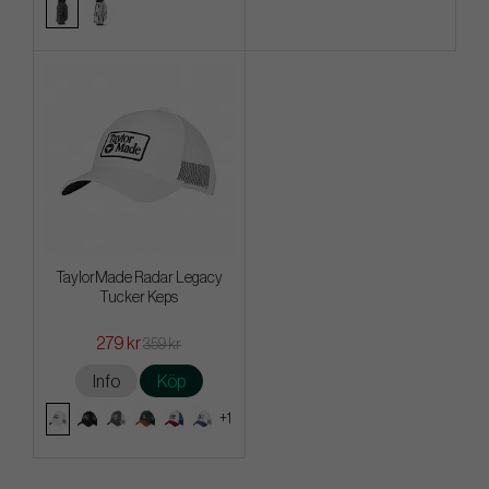
TaylorMade Radar Legacy
Tucker Keps
279 kr
359 kr
Info
Köp
+1