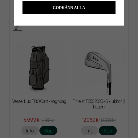
4 899 kr
1 999 kr
5 599 kr
2 599 kr
GODKÄNN ALLA
Info
Köp
Info
Köp
Vessel Lux PRO Cart - Vagnbag
Titleist T250 2025 - 6 klubbor (I
Lager)
5 999 kr
12 989 kr
7 199 kr
14 999 kr
Info
Köp
Info
Köp