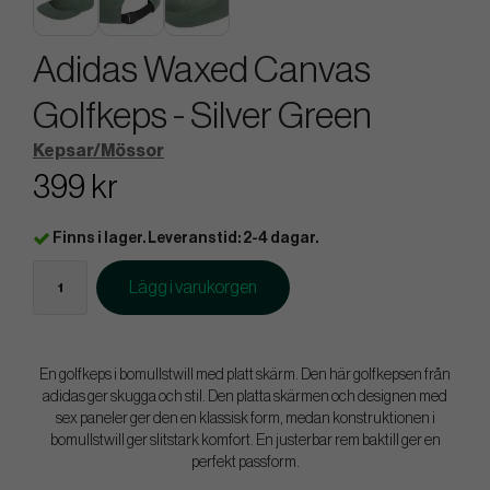
Adidas Waxed Canvas
Golfkeps - Silver Green
Kepsar/Mössor
399 kr
Finns i lager. Leveranstid: 2-4 dagar.
Lägg i varukorgen
En golfkeps i bomullstwill med platt skärm. Den här golfkepsen från
adidas ger skugga och stil. Den platta skärmen och designen med
sex paneler ger den en klassisk form, medan konstruktionen i
bomullstwill ger slitstark komfort. En justerbar rem baktill ger en
perfekt passform.