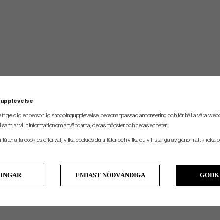
 upplevelse
att ge dig en personlig shoppingupplevelse, personanpassad annonsering och för hålla våra webbpl
 samlar vi in information om användarna, deras mönster och deras enheter.
llåter alla cookies eller välj vilka cookies du tillåter och vilka du vill stänga av genom att klicka p
NINGAR
ENDAST NÖDVÄNDIGA
GODK