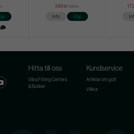
349 kr
17 
kr
399 kr
öp
Info
Köp
In
Hitta till oss
Kundservice
Våra Fitting Centers
Artiklar om golf
& Butiker
Villkor