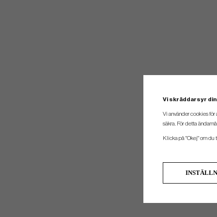
Vi skräddarsyr din
Vi använder cookies för 
säkra. För detta ändamål
Klicka på "Okej" om du ti
INSTÄLL