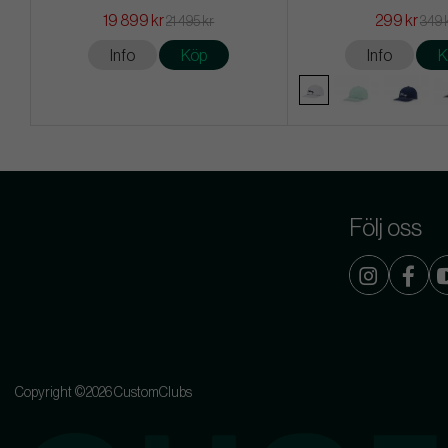
19 899 kr
299 kr
21 495 kr
349 
Info
Köp
Info
K
Följ oss
Copyright ©2026 CustomClubs