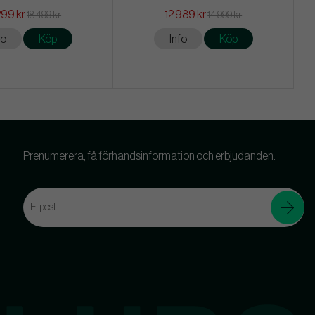
299 kr
12 989 kr
18 499 kr
14 999 kr
fo
Köp
Info
Köp
Prenumerera, få förhandsinformation och erbjudanden.