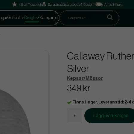
4.8 på Trustpilot
Europas största utbud på Custom
Alltid fri frakt
agar
Golfbollar
Övrigt
Kampanjer
r
Callaway Ruther
Silver
Kepsar/Mössor
349 kr
Finns i lager. Leveranstid: 2-4 
Lägg i varukorgen