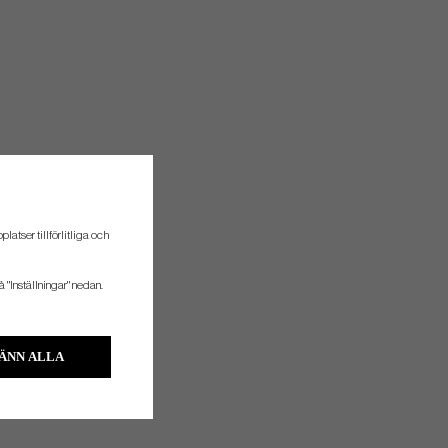
atser tillförlitliga och
å "Inställningar" nedan.
ÄNN ALLA