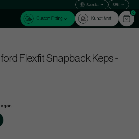
Svenska
SEK
0
Custom Fitting
Kundtjänst
ford Flexfit Snapback Keps -
dagar.