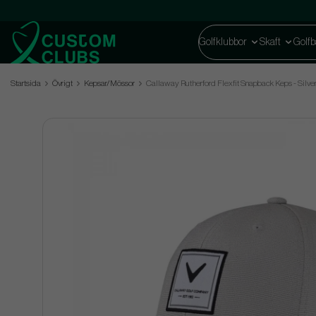
Golfklubbor
Skaft
Golfb
Startsida
Övrigt
Kepsar/Mössor
Callaway Rutherford Flexfit Snapback Keps - Silve