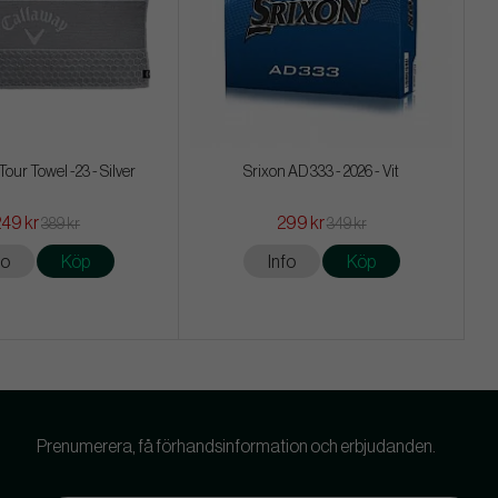
our Towel -23 - Silver
Srixon AD 333 - 2026 - Vit
249 kr
299 kr
389 kr
349 kr
fo
Köp
Info
Köp
Prenumerera, få förhandsinformation och erbjudanden.