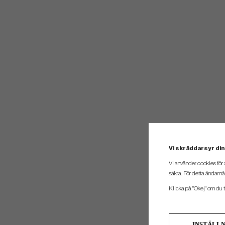
Vi skräddarsyr din
Vi använder cookies för 
säkra. För detta ändamål
Klicka på "Okej" om du ti
INSTÄLL