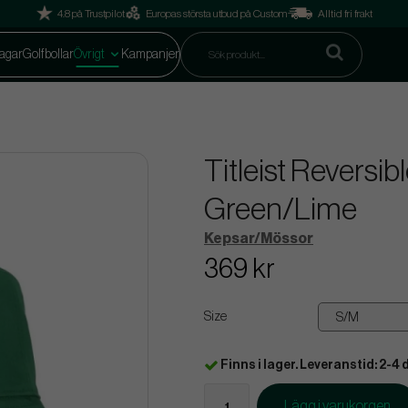
4.8 på Trustpilot
Europas största utbud på Custom
Alltid fri frakt
agar
Golfbollar
Övrigt
Kampanjer
Titleist Reversib
Green/Lime
Kepsar/Mössor
369 kr
Size
Finns i lager. Leveranstid: 2-4 
Lägg i varukorgen