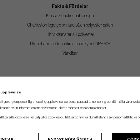
Fakta & Fördelar
Klassisk bucket hat-design
Charleston logotyp printad på en polyester patch
Lättviktsmaterial i polyester
UV-behandlad för optimalt solskydd, UPF 50+
Vändbar
 upplevelse
att ge dig en personlig shoppingupplevelse, personanpassad annonsering och för hålla våra webbpl
 samlar vi in information om användarna, deras mönster och deras enheter.
llåter alla cookies eller välj vilka cookies du tillåter och vilka du vill stänga av genom att klicka p
NINGAR
ENDAST NÖDVÄNDIGA
GODK