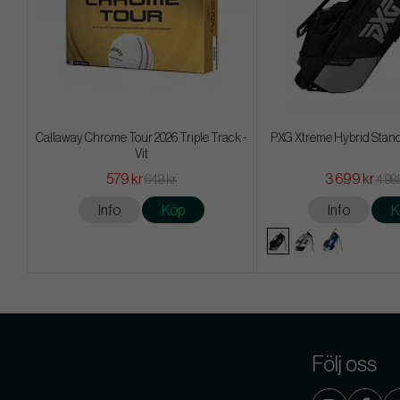
Callaway Chrome Tour 2026 Triple Track -
PXG Xtreme Hybrid Stand
Vit
579 kr
3 699 kr
649 kr
4 98
Info
Köp
Info
K
Följ oss