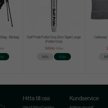
 Bag - Bärbag
Golf Pride Putter Grip Zero Taper Large
Callaway T
(Putter Grip)
349 kr
9 kr
419 kr
öp
Info
Köp
In
Hitta till oss
Kundservice
Våra Fitting Centers
Artiklar om golf