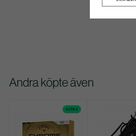
Andra köpte även
4 FÖR 3