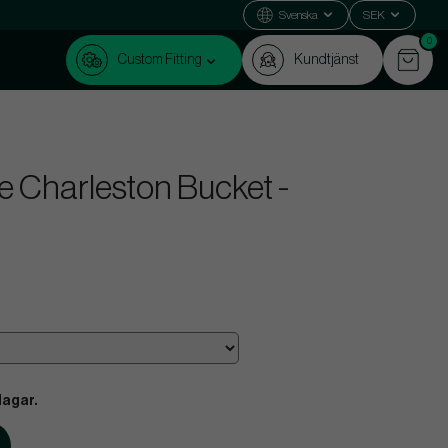
Svenska
SEK
0
Custom Fitting
Kundtjänst
le Charleston Bucket -
dagar.