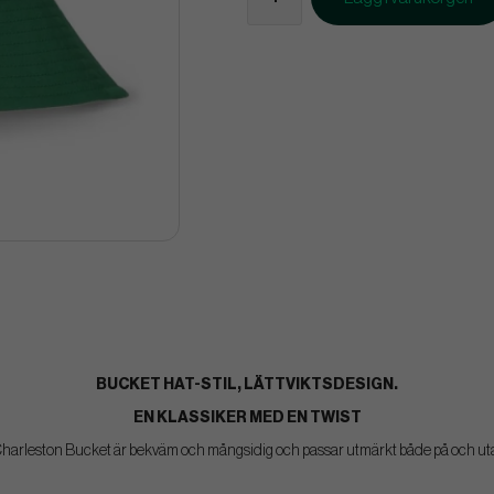
BUCKET HAT-STIL, LÄTTVIKTSDESIGN.
EN KLASSIKER MED EN TWIST
harleston Bucket är bekväm och mångsidig och passar utmärkt både på och uta