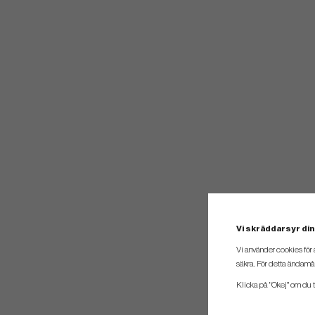
Vi skräddarsyr din
Vi använder cookies för 
säkra. För detta ändamål
Klicka på "Okej" om du ti