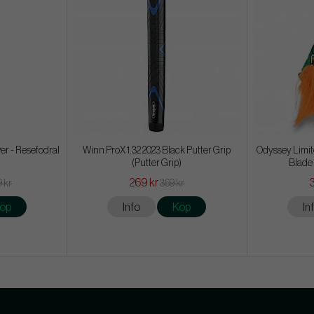
er - Resefodral
Winn ProX 1.32 2023 Black Putter Grip
Odyssey Limite
(Putter Grip)
Blade
269 kr
3
9 kr
369 kr
öp
Info
Köp
In