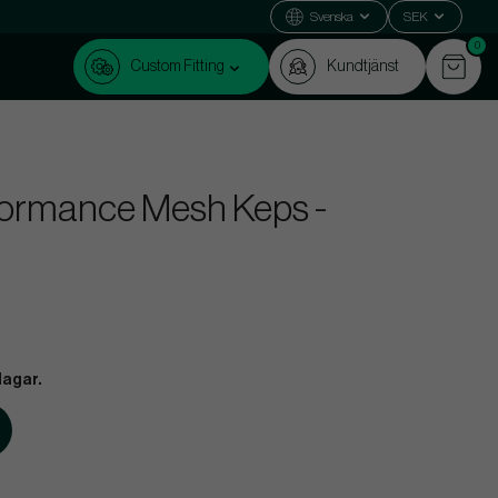
Svenska
SEK
0
Custom Fitting
Kundtjänst
rformance Mesh Keps -
dagar.