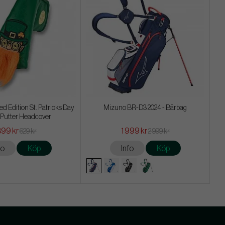
d Edition St. Patricks Day
Mizuno BR-D3 2024 - Bärbag
 Putter Headcover
99 kr
1 999 kr
629 kr
2 999 kr
fo
Köp
Info
Köp