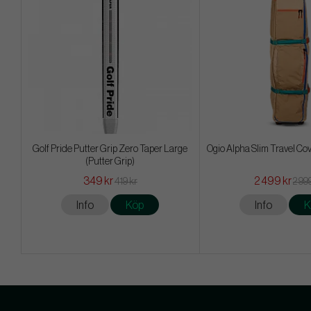
Golf Pride Putter Grip Zero Taper Large
Ogio Alpha Slim Travel Cov
(Putter Grip)
349 kr
2 499 kr
419 kr
2 99
Info
Köp
Info
K