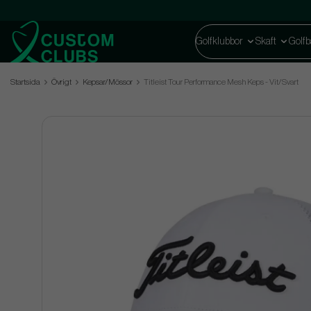
Golfklubbor
Skaft
Golfb
Startsida
Övrigt
Kepsar/Mössor
Titleist Tour Performance Mesh Keps - Vit/Svart