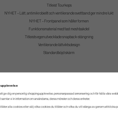
Titleist Tourkeps
NYHET – Lätt, antimikrobiellt och ventilerande svettband ger mindre lukt
NYHET – Frontpanel som håller formen
Funktionsmaterial med fast meshbakdel
Titleists egenutvecklade snapback-stängning
Ventilerande lättviktsdesign
Standardböjd skärm
 upplevelse
att ge dig en personlig shoppingupplevelse, personanpassad annonsering och för hålla våra webbpl
 samlar vi in information om användarna, deras mönster och deras enheter.
llåter alla cookies eller välj vilka cookies du tillåter och vilka du vill stänga av genom att klicka p