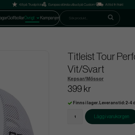
4.8 på Trustpilot
Europas största utbud på Custom
Alltid fri frakt
agar
Golfbollar
Övrigt
Kampanjer
Titleist Tour Pe
Vit/Svart
Kepsar/Mössor
399 kr
Finns i lager. Leveranstid: 2-4 
Lägg i varukorgen