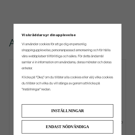
Vi skräddarsyr din upplevelse
Andra köpte även
Vi använder cookies för att ge dig en personlig
shoppingupplevelse, personanpassad annonsering och för hålla
våra webbplatser tillförlitliga och säkra. För detta ändamål
samlar vi in information om användarna, deras mönster och deras
enheter.
Klicka på "Okej" om du tillåter alla cookies eller välj vilka cookies
du tillåter och vilka du vill stänga av genom att klicka på
"Inställningar" nedan.
INSTÄLLNINGAR
Accra - iSeries Wood
Callaway TA Performance Pro
ENDAST NÖDVÄNDIGA
Rope -26 Keps