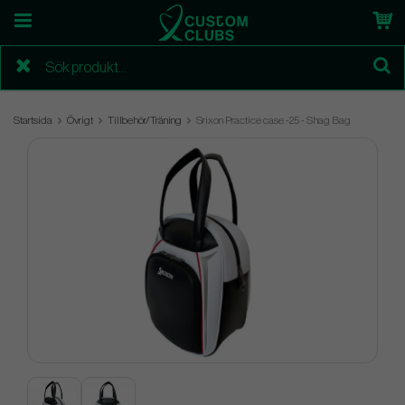
Startsida
Övrigt
Tillbehör/Träning
Srixon Practice case -25 - Shag Bag