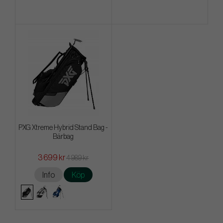
PXG Xtreme Hybrid Stand Bag -
Bärbag
3 699 kr
4 989 kr
Info
Köp