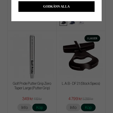
999 kr
279 kr
1 399 kr
349 kr
GODKÄNN ALLA
Info
Köp
Info
Köp
I LAGER
Golf Pride Putter Grip Zero
L.A.B - DF 2.1 (Stock Specs)
Taper Large (Putter Grip)
349 kr
4 799 kr
419 kr
5 299 kr
Info
Köp
Info
Köp