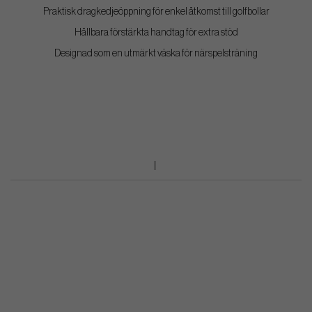
Praktisk dragkedjeöppning för enkel åtkomst till golfbollar
Hållbara förstärkta handtag för extra stöd
Designad som en utmärkt väska för närspelsträning