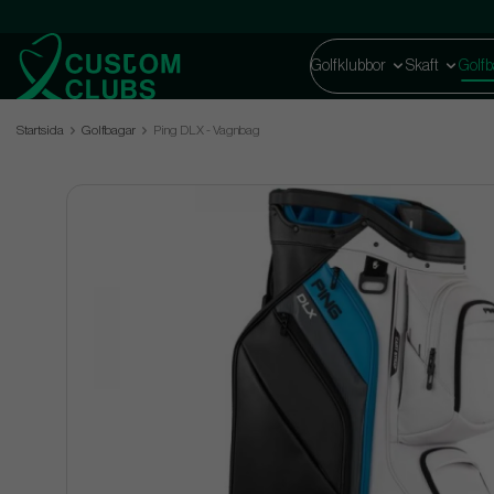
Golfklubbor
Skaft
Golfb
Startsida
Golfbagar
Ping DLX - Vagnbag