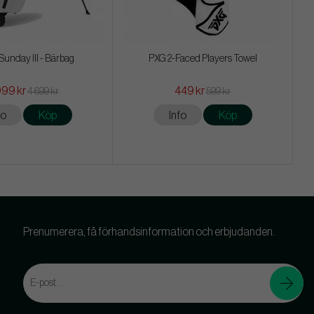
Sunday III - Bärbag
PXG 2-Faced Players Towel
999 kr
449 kr
4 699 kr
599 kr
fo
Köp
Info
Köp
Prenumerera, få förhandsinformation och erbjudanden.