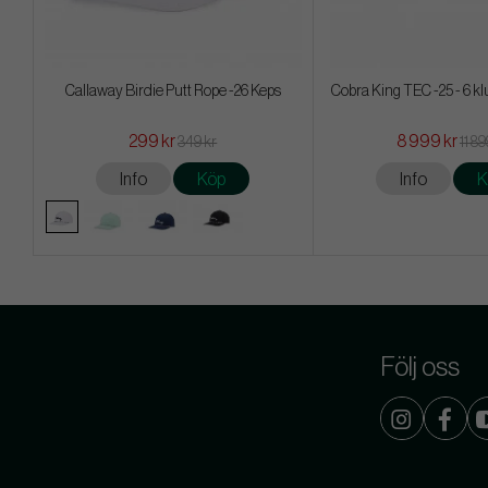
Callaway Birdie Putt Rope -26 Keps
Cobra King TEC -25 - 6 kl
299 kr
8 999 kr
349 kr
11 89
Info
Köp
Info
K
Följ oss