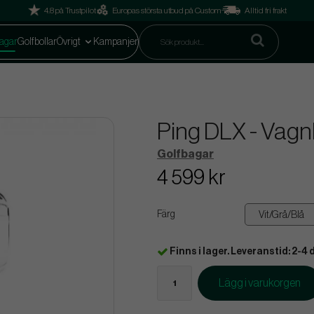
4.8 på Trustpilot
Europas största utbud på Custom
Alltid fri frakt
agar
Golfbollar
Övrigt
Kampanjer
Ping DLX - Vag
Golfbagar
4 599 kr
Färg
Finns i lager. Leveranstid: 2-4 
Lägg i varukorgen