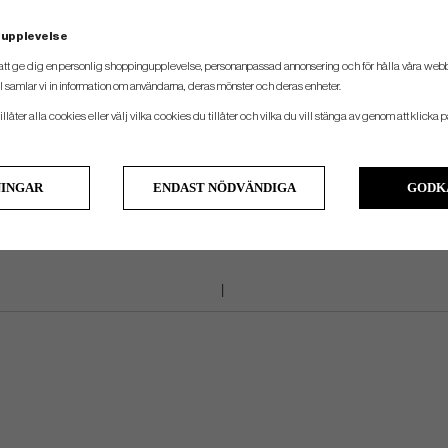
Magnetisk ficka för snabb åtkomst
 upplevelse
mätare ofta under en runda, så den måste vara lättillgänglig. Denna snabbåtko
att ge dig en personlig shoppingupplevelse, personanpassad annonsering och för hålla våra webbpl
Magnetisk ficka
 samlar vi in information om användarna, deras mönster och deras enheter.
specifik ficka – peggar, bollmarkörer, ett tuggummipaket, solkräm – finns här en 
llåter alla cookies eller välj vilka cookies du tillåter och vilka du vill stänga av genom att klicka p
NINGAR
ENDAST NÖDVÄNDIGA
GODK