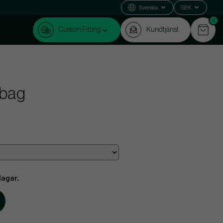
Svenska
SEK
0
Custom Fitting
Kundtjänst
nbag
dagar.