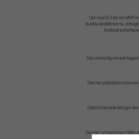
Den nya DLX blir din MVP om 
dubbla värdefickorna, utdragba
förstorat putterfack
Den omkonfigurerade toppen h
Den här praktiska funktionen 
Detta förstorade fack gör det
Den här rymliga fickan håller d