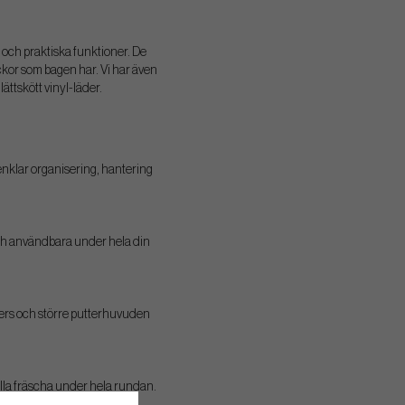
 och praktiska funktioner. De
ckor som bagen har. Vi har även
ättskött vinyl-läder.
nklar organisering, hantering
 och användbara under hela din
tters och större putterhuvuden
hålla fräscha under hela rundan.