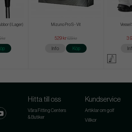
ubbor (I Lager)
Mizuno Pro S - Vit
Vessel 
529 kr
3 
9 kr
629 kr
öp
Info
Köp
In
Hitta till oss
Kundservice
Våra Fitting Centers
Artiklar om golf
& Butiker
Villkor