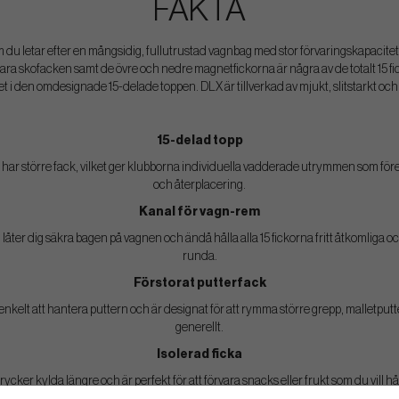
FAKTA
du letar efter en mångsidig, fullutrustad vagnbag med stor förvaringskapacitet
ra skofacken samt de övre och nedre magnetfickorna är några av de totalt 15 fi
et i den omdesignade 15-delade toppen. DLX är tillverkad av mjukt, slitstarkt och l
15-delad topp
ar större fack, vilket ger klubborna individuella vadderade utrymmen som före
och återplacering.
Kanal för vagn-rem
låter dig säkra bagen på vagnen och ändå hålla alla 15 fickorna fritt åtkomliga
runda.
Förstorat putterfack
 enkelt att hantera puttern och är designat för att rymma större grepp, malletpu
generellt.
Isolerad ficka
rycker kylda längre och är perfekt för att förvara snacks eller frukt som du vill 