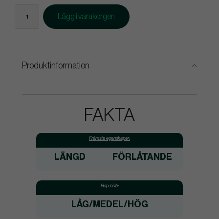
Lägg i varukorgen
Produktinformation
FAKTA
Främsta egenskaper:
LÄNGD
FÖRLÅTANDE
Hcp-nivå:
LÅG/MEDEL/HÖG