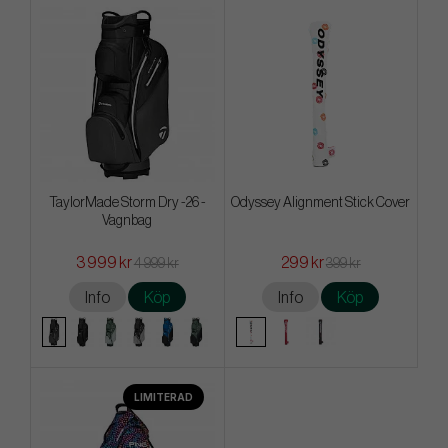
TaylorMade Storm Dry -26 -
Odyssey Alignment Stick Cover
Vagnbag
3 999 kr
299 kr
4 999 kr
399 kr
Info
Köp
Info
Köp
LIMITERAD