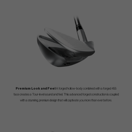
Premium Look and Feel
A forged hollow-body combined with a forged 455
face creates a Tour-level sound and feel. This advanced forged construction is coupled
with a stunning, premium design that will captivate you more than ever before.