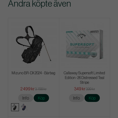
Andra köpte även
Mizuno BR-DX 2024 - Bärbag
Callaway Supersoft Limited
Edition -26 Distressed Teal
Stripe
2 499 kr
349 kr
3 799 kr
399 kr
Info
Köp
Info
Köp