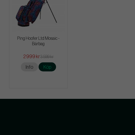
Ping Hoofer Ltd Mosaic -
Bärbag
2 999 kr
3 599 kr
Info
Köp