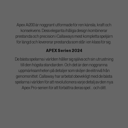
Apex Ai200 är noggrant utformade för ren känsla, kraft och
konsekvens. Dess eleganta ihåliga design kombinerar
prestanda och precision i Callaways mest kompletta speljärn
för längd och levererar prestanda som står i en klass för sig.
APEX Serien 2024
De bästa spelarna i världen håller sig själva och sin utrustning
till den högsta standarden. Och det är den noggranna
uppmärksamheten på detaljer som skiljer de elitnivå från
genomsnittet. Callaway har arbetat obevekligt med de bästa
spelarna i världen för att revolutionera varje detalj av den nya
Apex Pro-serien för att förbättra deras spel... och ditt.