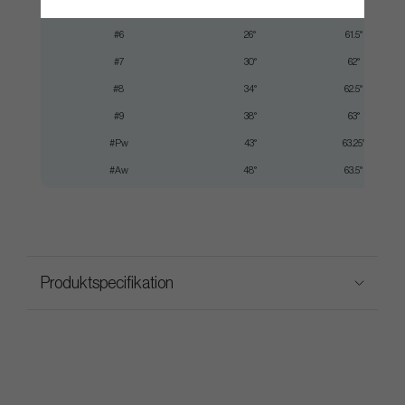
#5
23°
61°
#6
26°
61.5°
#7
30°
62°
#8
34°
62.5°
#9
38°
63°
#Pw
43°
63.25°
#Aw
48°
63.5°
Produktspecifikation