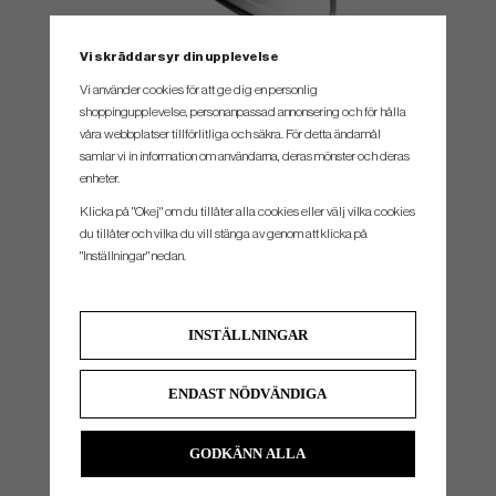
Vi skräddarsyr din upplevelse
Vi använder cookies för att ge dig en personlig
shoppingupplevelse, personanpassad annonsering och för hålla
Incredibly Consistent Ball Speed, Spin, and Dispersion
The Apex
våra webbplatser tillförlitliga och säkra. För detta ändamål
Ai200 achieves incredible consistency through the Ai Smart Face. Using real golfer swing
samlar vi in information om användarna, deras mönster och deras
data combined with artificial intelligence, the Ai Smart Face generates outstanding speed
enheter.
and spin consistency with tight dispersion into greens.
Klicka på "Okej" om du tillåter alla cookies eller välj vilka cookies
du tillåter och vilka du vill stänga av genom att klicka på
"Inställningar" nedan.
INSTÄLLNINGAR
SPEC.
ENDAST NÖDVÄNDIGA
Klubba
Loft
Lie
GODKÄNN ALLA
#4
21°
60.5°