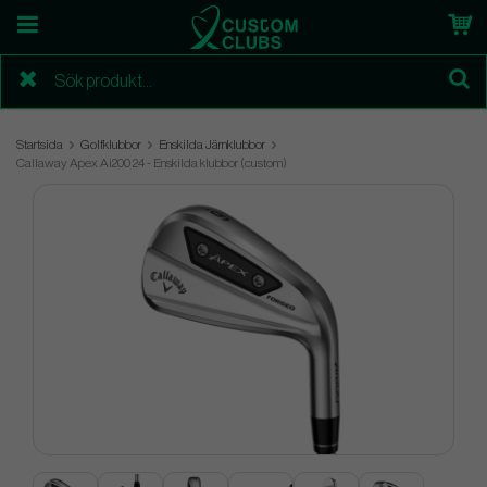
Startsida
Golfklubbor
Enskilda Järnklubbor
Callaway Apex Ai200 24 - Enskilda klubbor (custom)