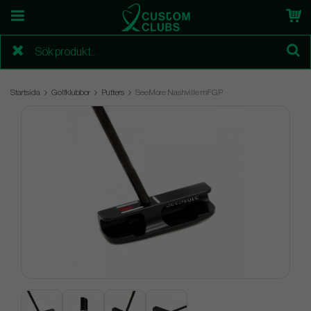
Startsida
Golfklubbor
Putters
SeeMore Nashville mFGP