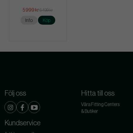
5 999 kr
6 499 kr
Info
Köp
Följ oss
Hitta till oss
Våra Fitting Centers
& Butiker
Kundservice