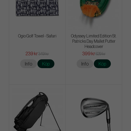
Ogio Golf Towel - Safari
Odyssey Limited Edition St.
Patricks Day Mallet Putter
Headcover
239 kr
399 kr
349 kr
629 kr
Info
Köp
Info
Köp