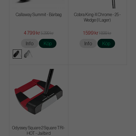
Callaway Summit - Bärbag
Cobra King-X Chrome - 25 -
Wedge (I Lager)
4 799 kr
1 599 kr
5 299 kr
1 899 kr
Info
Köp
Info
Köp
Odyssey Square 2 Square TRI-
HOT - Jailbird