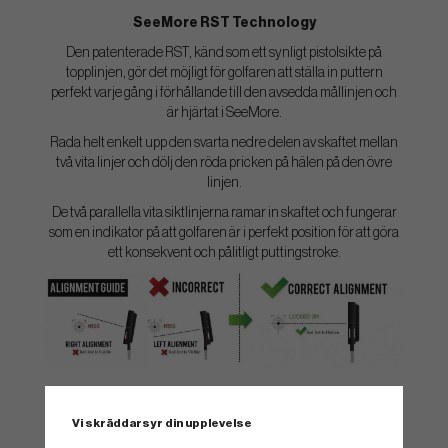
SeeMore RST Technology
Den patenterade RST, känd som ett synligt pistolsikte på
topplinjen, gör det möjligt för golfaren att ställa in puttern
perfekt varje gång i förhållande till den avsedda mållinjen och
är hjärtat i SeeMore.
Rada helt enkelt upp den svarta nedre delen av skaftet mellan
två vita linjer och dölj den röda pricken på hälen på den övre
linjen.
De två parallella vita siktlinjerna ramar in skaftet och fungerar
som en indikator på att golfaren är i perfekt position för att göra
ett konsekvent och pålitligt puttingstroke.
Vi skräddarsyr din upplevelse