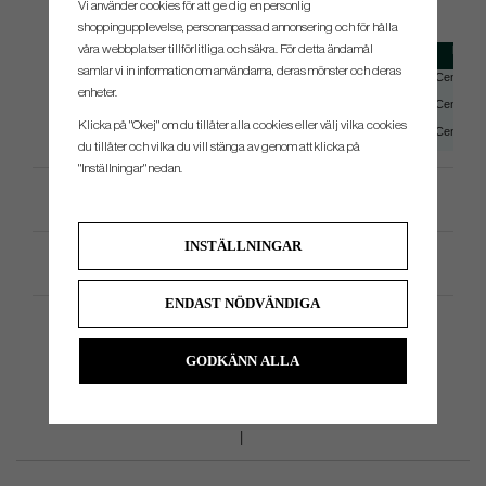
SPEC.
Vi använder cookies för att ge dig en personlig
shoppingupplevelse, personanpassad annonsering och för hålla
våra webbplatser tillförlitliga och säkra. För detta ändamål
Modell
Head Type
Huvudvikt
Hosel
samlar vi in information om användarna, deras mönster och deras
Mini Giant One SS
Blade
360g
Center Sh
enheter.
Mini Giant mFGP
Blade
360g
Center Sh
Klicka på "Okej" om du tillåter alla cookies eller välj vilka cookies
Mini Giant mFGP2
Mallet
370g
Center Sh
du tillåter och vilka du vill stänga av genom att klicka på
"Inställningar" nedan.
Video
INSTÄLLNINGAR
Produktspecifikation
ENDAST NÖDVÄNDIGA
GODKÄNN ALLA