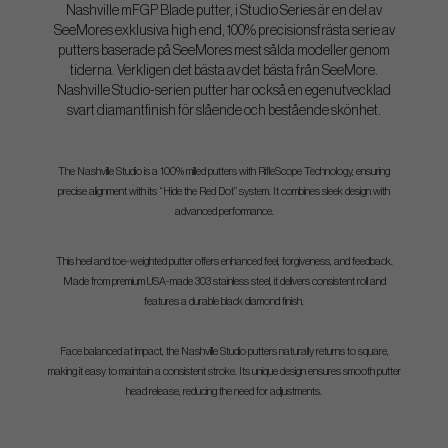
Nashville mFGP Blade putter, i Studio Series är en del av
SeeMores exklusiva high end, 100% precisionsfrästa serie av
putters baserade på SeeMores mest sålda modeller genom
tiderna. Verkligen det bästa av det bästa från SeeMore.
Nashville Studio-serien putter har också en egenutvecklad
svart diamantfinish för slående och bestående skönhet.
The Nashville Studio is a 100% milled putters with RifleScope Technology, ensuring
precise alignment with its “Hide the Red Dot” system. It combines sleek design with
advanced performance.
This heel and toe-weighted putter offers enhanced feel, forgiveness, and feedback.
Made from premium USA-made 303 stainless steel, it delivers consistent roll and
features a durable black diamond finish.
Face balanced at impact, the Nashville Studio putters naturally returns to square,
making it easy to maintain a consistent stroke. Its unique design ensures smooth putter
head release, reducing the need for adjustments.