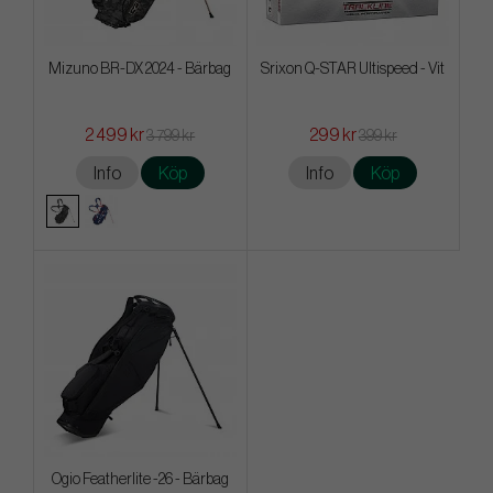
Mizuno BR-DX 2024 - Bärbag
Srixon Q-STAR Ultispeed - Vit
2 499 kr
299 kr
3 799 kr
399 kr
Info
Köp
Info
Köp
Ogio Featherlite -26 - Bärbag