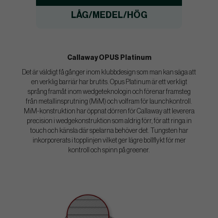
LÅG/MEDEL/HÖG
Callaway OPUS Platinum
Det är väldigt få gånger inom klubbdesign som man kan säga att
en verklig barriär har brutits. Opus Platinum är ett verkligt
språng framåt inom wedgeteknologin och förenar framsteg
från metallinsprutning (MiM) och volfram för launchkontroll.
MiM-konstruktion har öppnat dörren för Callaway att leverera
precision i wedgekonstruktion som aldrig förr, för att ringa in
touch och känsla där spelarna behöver det. Tungsten har
inkorporerats i topplinjen vilket ger lägre bollflykt för mer
kontroll och spinn på greener.