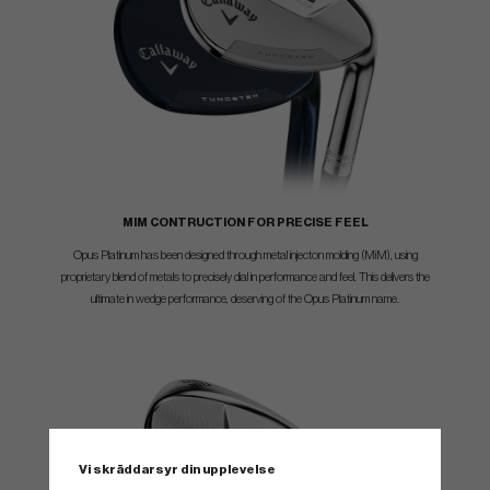
MIM CONTRUCTION FOR PRECISE FEEL
Opus Platinum has been designed through metal injecton molding (MiM), using
proprietary blend of metals to precisely dial in performance and feel. This delivers the
ultimate in wedge performance, deserving of the Opus Platinum name.
Vi skräddarsyr din upplevelse