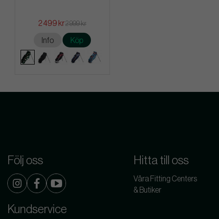
2 499 kr
2 999 kr
Info
Köp
Följ oss
Hitta till oss
Våra Fitting Centers
& Butiker
Kundservice