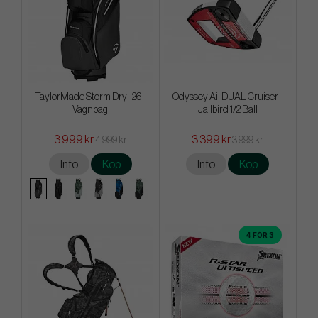
TaylorMade Storm Dry -26 -
Odyssey Ai-DUAL Cruiser -
Vagnbag
Jailbird 1/2 Ball
3 999 kr
3 399 kr
4 999 kr
3 999 kr
Info
Köp
Info
Köp
4 FÖR 3