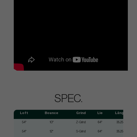
SPEC.
Loft
Bounce
Grind
Lie
Längd
54°
10°
Z-Grind
64°
35.25"
54°
12°
S-Grind
64°
35.25"