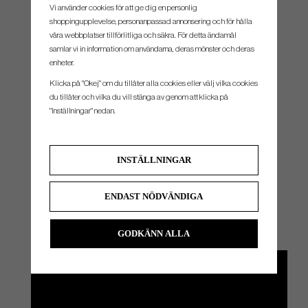
Vi använder cookies för att ge dig en personlig
shoppingupplevelse, personanpassad annonsering och för hålla
våra webbplatser tillförlitliga och säkra. För detta ändamål
samlar vi in information om användarna, deras mönster och deras
enheter.
Klicka på "Okej" om du tillåter alla cookies eller välj vilka cookies
du tillåter och vilka du vill stänga av genom att klicka på
"Inställningar" nedan.
BONDED TUNGSTEN FOR A LOWER, MORE CONTROLLED
FLIGHT
By using tungsten high in the topline, Callaway are able to give players a shot that will
INSTÄLLNINGAR
naturally launch lower providing more control and spin into the greens.
ENDAST NÖDVÄNDIGA
GODKÄNN ALLA