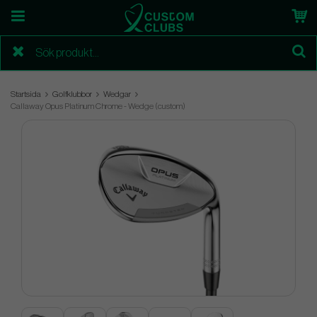
Startsida
Golfklubbor
Wedgar
Callaway Opus Platinum Chrome - Wedge (custom)