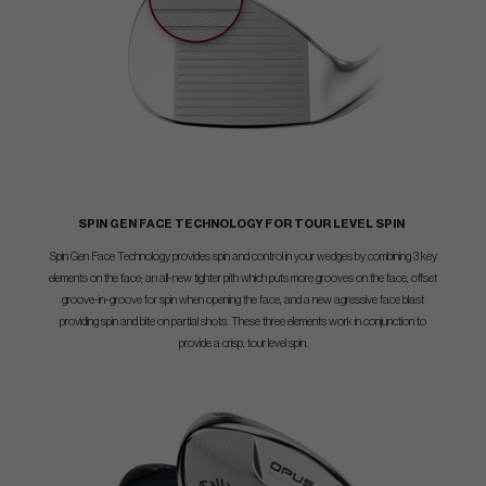
SPIN GEN FACE TECHNOLOGY FOR TOUR LEVEL SPIN
Spin Gen Face Technology provides spin and control in your wedges by combining 3 key
elements on the face; an all-new tighter pith which puts more grooves on the face, offset
groove-in-groove for spin when opening the face, and a new agressive face blast
providing spin and bite on partial shots. These three elements work in conjunction to
provide a crisp, tour level spin.