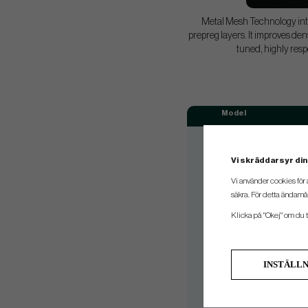
Metal Mesh Technology integ
prepreg layers. It improves dens
tuned, highly respo
Model
MMT 55
MMT 65
Vi skräddarsyr din
MMT 75
Vi använder cookies för 
säkra. För detta ändamål
MMT 85
Klicka på "Okej" om du ti
MMT 85
MMT 95
MMT 105
INSTÄLL
MMT 105
MMT 125