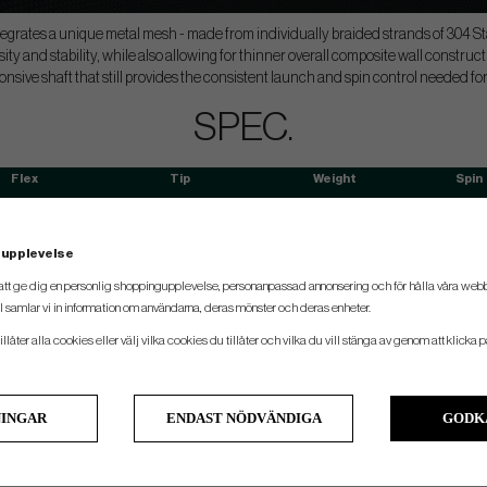
rates a unique metal mesh - made from individually braided strands of 304 Stai
ity and stability, while also allowing for thinner overall composite wall constructi
nsive shaft that still provides the consistent launch and spin control needed for 
SPEC.
Flex
Tip
Weight
Spin
A (Senior)
Taper 0,355"
59g
Mid/Lo
Regular
Taper 0,355"
59g
Mid/Lo
 upplevelse
Stiff
Taper 0,355"
74g
Mid/Lo
att ge dig en personlig shoppingupplevelse, personanpassad annonsering och för hålla våra webbpl
 samlar vi in information om användarna, deras mönster och deras enheter.
Regular
Taper 0,355"
84g
Mid/Lo
llåter alla cookies eller välj vilka cookies du tillåter och vilka du vill stänga av genom att klicka p
Stiff
Taper 0,355"
85g
Mid/Lo
Stiff
Taper 0,355"
95g
Mid/Lo
Stiff
Taper 0,355"
105g
Mid/Lo
NINGAR
ENDAST NÖDVÄNDIGA
GODK
TX
Taper 0,355"
113g
Mid/Lo
Stiff
Taper 0,355"
124g
Mid/Lo