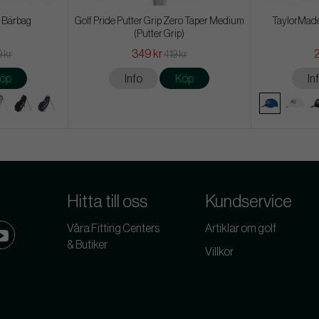
 - Bärbag
Golf Pride Putter Grip Zero Taper Medium
TaylorMade
(Putter Grip)
349 kr
9 kr
419 kr
öp
Info
Köp
In
Hitta till oss
Kundservice
Våra Fitting Centers
Artiklar om golf
& Butiker
Villkor