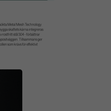
nsökta Metal Mesh Technology
t bygga skaftets kärna integreras
ostfritt stål 304 - förbättrar
ompositväggen. Tillsammans ger
llen som krävs för effektivt