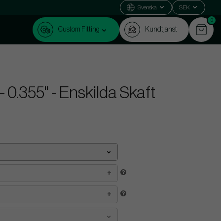
Svenska
SEK
0
Custom Fitting
Kundtjänst
 0.355" - Enskilda Skaft