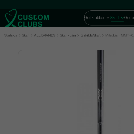
Golfklubbor
Skaft
Golfb
Startsida
Skaft
ALL BRANDS
Skaft - Järn
Enskilda Skaft
Mitsubishi MMT - 0.3