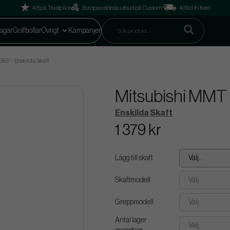
4.8 på Trustpilot
Europas största utbud på Custom
Alltid fri frakt
agar
Golfbollar
Övrigt
Kampanjer
55" - Enskilda Skaft
Mitsubishi MMT -
Enskilda Skaft
1 379 kr
Lägg till skaft
Välj...
Skaftmodell
Välj...
Greppmodell
Välj...
Antal lager
Välj...