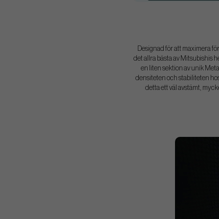
Designad för att maximera f
det allra bästa av Mitsubishis h
en liten sektion av unik Meta
densiteten och stabiliteten h
detta ett väl avstämt, myck