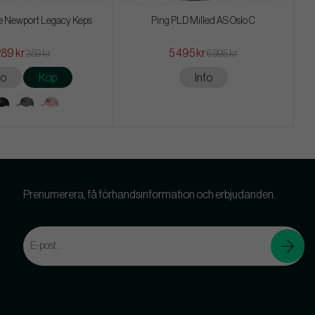
 Newport Legacy Keps
Ping PLD Milled AS Oslo C
289 kr
5 495 kr
359 kr
6 995 kr
fo
Köp
Info
Prenumerera, få förhandsinformation och erbjudanden.