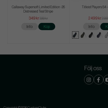
Callaway Supersoft Limited Edition -26
Titleist Players S4
Distressed Teal Stripe
349 kr
2 499 kr
399 kr
2 99
Info
Köp
Info
K
Följ oss