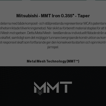
Mitsubishi - MMT Iron 0.355" - Taper
ördelarna med både komposit- och stålprestanda representerar MCA's patenta
elhetsinriktade tillverkningsmetod. När skikt av förberett material staplas för at
l Mesh mot spetsen. Detta Metal Mesh - bestående av individuellt flätade strån av r
os skaftet, samtidigt som det möjliggör tunnare övergripande konstruktion av k
et responsivt skaft som fortfarande ger den konsekventa starten och spinnkontro
järnspel.
Metal Mesh Technology (MMT™)