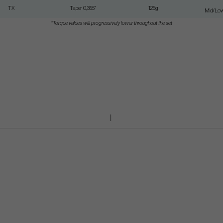
TX
Taper 0,355"
125g
Mid/Lo
*Torque values will progressively lower throughout the set