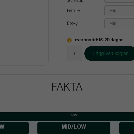
grepptejp
Ferruler
Välj...
Epoxy
Välj...
Leveranstid: 15-20 dagar.
Lägg i varukorgen
FAKTA
SPIN:
OW
MID/LOW