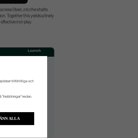
nless Steel, into the shafts
on. Together this yields a finely
effective iron play.
Launch
w
Mid/Low
w
Mid/Low
w
Mid/Low
atser tillförlitliga och
w
Mid/Low
å "Inställningar" nedan.
w
Mid/Low
w
Mid/Low
w
Mid/Low
ÄNN ALLA
w
Mid/Low
w
Mid/Low