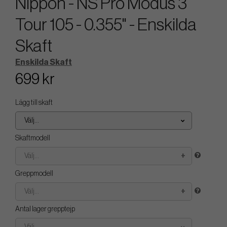
Nippon - NS Pro Modus 3
Tour 105 - 0.355" - Enskilda
Skaft
Enskilda Skaft
699 kr
Lägg till skaft
Välj...
Skaftmodell
Välj...
Greppmodell
Välj...
Antal lager grepptejp