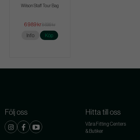
Wilson Staff Tour Bag
6 989 kr
8 699 kr
Info
Köp
Följ oss
Hitta till oss
Våra Fitting Centers
& Butiker