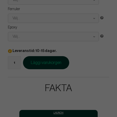
Välj...
Ferruler
Välj...
Epoxy
Välj...
Leveranstid: 10-15 dagar.
Lägg i varukorgen
FAKTA
LAUNCH: