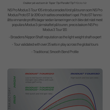
Osäker på vad som är Taper Tip/Parallel Tip?
Klicka här
NS Pro Modus 3 Tour 105 introducerades först på touren som NS Pro
Modus Proto ST år 2010 och sattes omedelbart i spel. Proto ST fanns i
åtta vinnande profffs bagar sedan lanseringen och blev det näst mest
populära Modus 3-järnskaftet på touren, precis bakom NS Pro
Modus 3 Tour 120.
- Broadens Nippon Shaft reputation as the light weight shaft expert
- Tour validated with over 25 sets in play across the global tours
- Traditional, Smooth Bend Profile