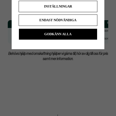
INSTÄLLNINGAR
SPEC.
ENDAST NÖDVÄNDIGA
Modell
Flex
Tip
NS Pro Modus 3 Tour 105
Regular
Taper 0.355
GODKÄNN ALLA
NS Pro Modus 3 Tour 105
Stiff
Taper 0.355
Behövs hjälp med omskaftning hjälper vi gärna till, hör av dig till oss för pris
samt mer information.