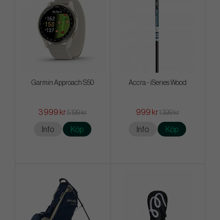
Garmin Approach S50
Accra - iSeries Wood
3 999 kr
999 kr
5 199 kr
1 399 kr
Info
Köp
Info
Köp