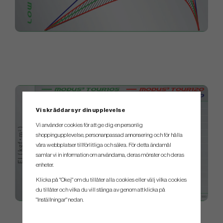
Vi skräddarsyr din upplevelse
Vi använder cookies för att ge dig en personlig
shoppingupplevelse, personanpassad annonsering och för hålla
våra webbplatser tillförlitliga och säkra. För detta ändamål
samlar vi in information om användarna, deras mönster och deras
enheter.
Klicka på "Okej" om du tillåter alla cookies eller välj vilka cookies
du tillåter och vilka du vill stänga av genom att klicka på
"Inställningar" nedan.