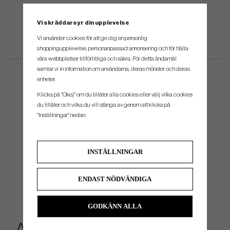
Vi skräddarsyr din upplevelse
Vi använder cookies för att ge dig en personlig
shoppingupplevelse, personanpassad annonsering och för hålla
våra webbplatser tillförlitliga och säkra. För detta ändamål
samlar vi in information om användarna, deras mönster och deras
enheter.
Klicka på "Okej" om du tillåter alla cookies eller välj vilka cookies
du tillåter och vilka du vill stänga av genom att klicka på
"Inställningar" nedan.
INSTÄLLNINGAR
ENDAST NÖDVÄNDIGA
GODKÄNN ALLA
Andra köpte även