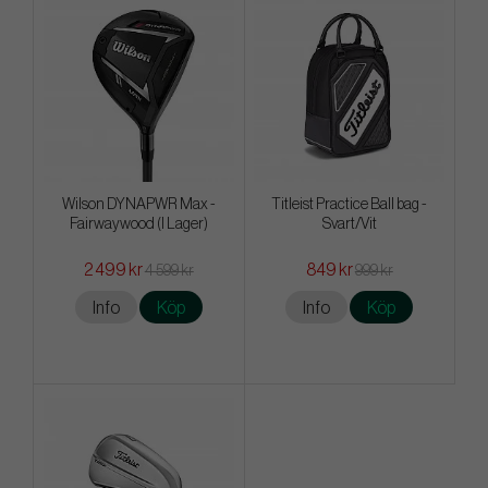
Wilson DYNAPWR Max -
Titleist Practice Ball bag -
Fairwaywood (I Lager)
Svart/Vit
2 499 kr
849 kr
4 599 kr
999 kr
Info
Köp
Info
Köp