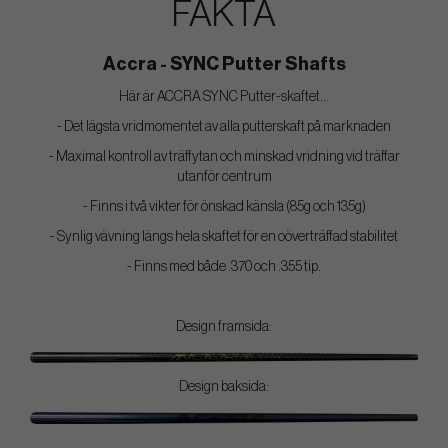
FAKTA
Accra - SYNC Putter Shafts
Här är ACCRA SYNC Putter-skaftet...
- Det lägsta vridmomentet av alla putterskaft på marknaden
- Maximal kontroll av träffytan och minskad vridning vid träffar
utanför centrum
- Finns i två vikter för önskad känsla (85g och 135g)
- Synlig vävning längs hela skaftet för en oöverträffad stabilitet
- Finns med både .370 och .355 tip.
Design framsida:
Design baksida: