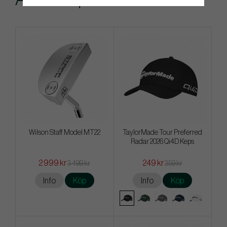
Wilson Staff Model MT22
TaylorMade Tour Preferred
Radar 2026 Qi4D Keps
2 999 kr
249 kr
3 499 kr
359 kr
Info
Köp
Info
Köp