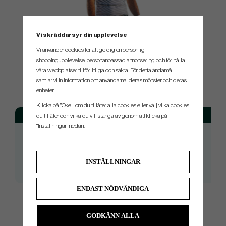
"Best Feel Player"
Vi skräddarsyr din upplevelse
24 PGA Tour Wins - Including 2016 U.S. Open and 2020 Masters
Vi använder cookies för att ge dig en personlig
shoppingupplevelse, personanpassad annonsering och för hålla
våra webbplatser tillförlitliga och säkra. För detta ändamål
samlar vi in information om användarna, deras mönster och deras
SPEC.
enheter.
Klicka på "Okej" om du tillåter alla cookies eller välj vilka cookies
Modell
Färg
Tor
du tillåter och vilka du vill stänga av genom att klicka på
"Inställningar" nedan.
Paige P Series 105
Rosa
1.
Paige P Series 135
Rosa
2.
Paige P Series 180
Rosa
2.
INSTÄLLNINGAR
Paige P Series - SOHO
Rosa
TB
ENDAST NÖDVÄNDIGA
GODKÄNN ALLA