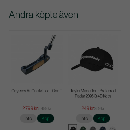
Andra köpte även
Odyssey Ai-One Milled - One T
TaylorMade Tour Preferred
Radar 2026 Qi4D Keps
2 799 kr
249 kr
5 499 kr
359 kr
Info
Köp
Info
Köp