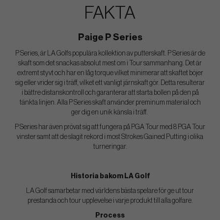
FAKTA
Paige P Series
P Series, är LA Golfs populära kollektion av putterskaft. P Series är de
skaft som det snackas absolut mest om i Tour sammanhang. Det är
extremt styvt och har en låg torque vilket minimerar att skaftet böjer
sig eller vrider sig i träff, vilket ett vanligt järnskaft gör. Detta resulterar
i bättre distanskontroll och garanterar att starta bollen på den på
tänkta linjen. Alla P Series skaft använder preminum material och
ger dig en unik känsla i träff.
P Series har även prövat sig att fungera på PGA Tour med 8 PGA Tour
vinster samt att de slagit rekord i most Strokes Gained Putting i olika
turneringar.
Historia bakom LA Golf
LA Golf samarbetar med världens bästa spelare för ge ut tour
prestanda och tour upplevelse i varje produkt till alla golfare.
Process