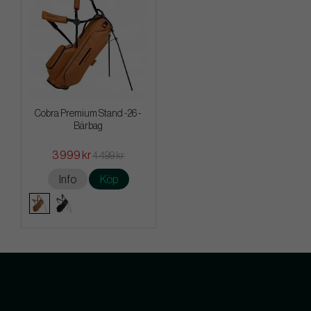
Cobra Premium Stand -26 -
Bärbag
3 999 kr
4 499 kr
Info
Köp