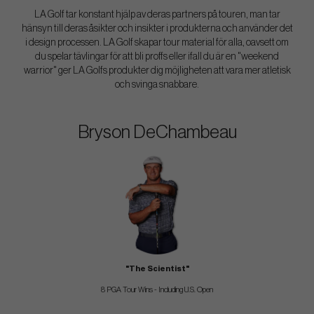
LA Golf tar konstant hjälp av deras partners på touren, man tar
hänsyn till deras åsikter och insikter i produkterna och använder det
i design processen. LA Golf skapar tour material för alla, oavsett om
du spelar tävlingar för att bli proffs eller ifall du är en "weekend
warrior" ger LA Golfs produkter dig möjligheten att vara mer atletisk
och svinga snabbare.
Bryson DeChambeau
"The Scientist"
8 PGA Tour Wins - Including U.S. Open