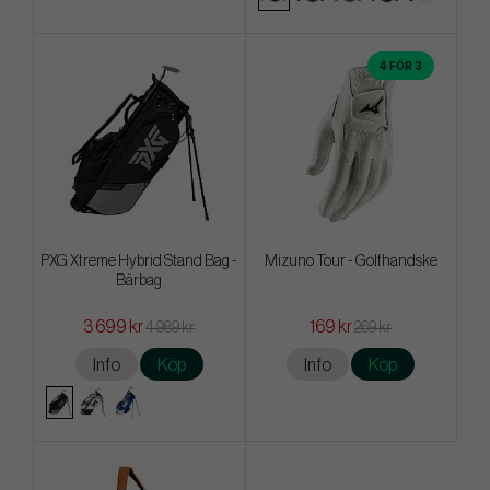
4 FÖR 3
PXG Xtreme Hybrid Stand Bag -
Mizuno Tour - Golfhandske
Bärbag
3 699 kr
169 kr
4 989 kr
269 kr
Info
Köp
Info
Köp