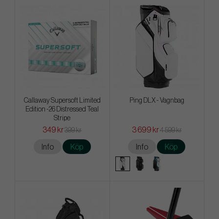
Callaway Supersoft Limited
Ping DLX - Vagnbag
Edition -26 Distressed Teal
Stripe
349 kr
3 699 kr
399 kr
4 599 kr
Info
Köp
Info
Köp