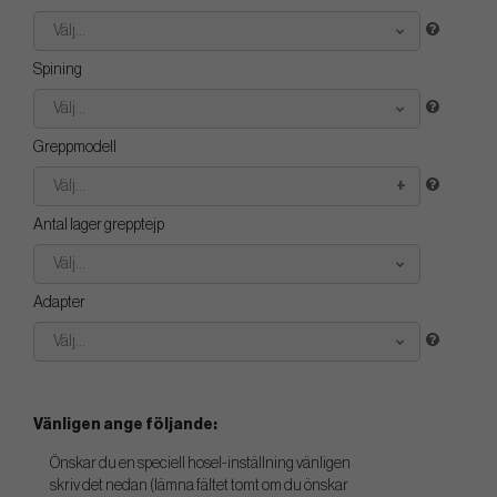
Välj...
Spining
Välj...
Greppmodell
Välj...
Antal lager grepptejp
Välj...
Adapter
Välj...
Vänligen ange följande:
Önskar du en speciell hosel-inställning vänligen
skriv det nedan (lämna fältet tomt om du önskar