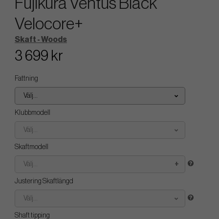
Fujikura Ventus Black
Velocore+
Skaft - Woods
3 699 kr
Fattning
Välj...
Klubbmodell
Välj...
Skaftmodell
Välj...
Justering Skaftlängd
Välj...
Shaft tipping