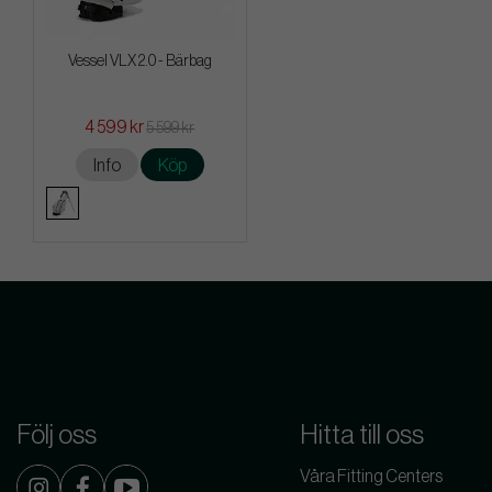
Vessel VLX 2.0 - Bärbag
4 599 kr
5 599 kr
Info
Köp
Följ oss
Hitta till oss
Våra Fitting Centers