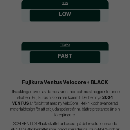
SPIN:
LOW
TEMPO:
FAST
Fujikura Ventus Velocore+ BLACK
Utvecklingen av ett av de mest vinnande och mest högpresterande
skaften i Fujikuras historia har kommit. Det helt nya
2024
VENTUS
är förbättrat med ny VeloCore+ -teknik och avancerad
materialdesign för att erbjuda spelare ännu bättre prestanda än sin
föregångare.
2024 VENTUS Black-skaftet är baserat på det revolutionerande
VENTUS Black-skaftet som introducerades på TourEN 2018 och är