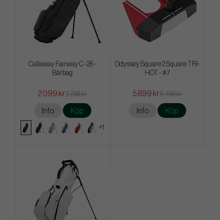
Callaway Fairway C -26 -
Odyssey Square 2 Square TRI-
Bärbag
HOT - #7
2 099 kr
5 899 kr
2 799 kr
6 499 kr
Info
Köp
Info
Köp
+1