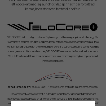
ett woodskaft med låg launch och låg spinn som ger förbättrad
känsla, konsistens och fart för alla golfare.
VELOCORE+ is the next generation of Fujikura’s ground-breaking proprietary technology. The
technology is designed for ultimate clubhead stabilization and promotes consistent center-face
contact, tightening dispersion and increasing control of the club throughout the swing. Featuring
a re-engineered multi-material bias core, VELOCORE+ enhances the feel and performance of
VENTUS with an additional premium bias core material, promoting even tighter dispersion and
increased ball speeds.
What is ventus?
Red, Blue, Black - 4 different launch profiles to maximaze your woods.
The exceptionally engineered Ventus is designed to significantly tighten shot dispersion and
maximize ball speed especially on off-center shots. Ventus is a Tour-inspired profile and the first
to include Fujikura’s all-new VeloCore/Velocore+ Technology in an accelerated taper, ultra-stiff