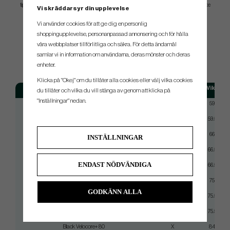
tip profile. Maximum energy transfer from the tip section boosts the clubhead’s performance
Vi skräddarsyr din upplevelse
and a straight taper design enhances loading and feel.
Vi använder cookies för att ge dig en personlig
shoppingupplevelse, personanpassad annonsering och för hålla
våra webbplatser tillförlitliga och säkra. För detta ändamål
samlar vi in information om användarna, deras mönster och deras
SPEC.
enheter.
Klicka på "Okej" om du tillåter alla cookies eller välj vilka cookies
Modell
Flex
Vikt
du tillåter och vilka du vill stänga av genom att klicka på
"Inställningar" nedan.
Black Velocore+ 50
Stiff
59
Black Velocore+ 50
X
59.5
Black Velocore+ 60
Stiff
66
INSTÄLLNINGAR
Black Velocore+ 60
X
66.5
ENDAST NÖDVÄNDIGA
Black Velocore+ 60
TX
66.5
Black Velocore+ 70
Stiff
75
GODKÄNN ALLA
Black Velocore+ 70
X
75.5
Black Velocore+ 70
TX
75.5
Black Velocore+ 80
X
84