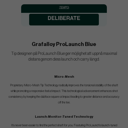
TEMPO:
DELIBERATE
Grafalloy ProLaunch Blue
Tip designen på ProLaunch Blue ger möjlighet att uppnå maximal
distans genom dess launch och carry längd.
Micro-Mesh
Proprietary Micro-Mesh Tip Technology radically improves the torsional stability of the shaft
while promoting a responsive feel at impact. This technological advancement enhances shot
consistency by keeping the clubface square at impact leading to greater distance and accuracy
off the tee.
Launch-Monitor-Tuned Technology
It’s never been easier to find the perfect shaft for you. Featuring ProLaunch’s launch-tuned