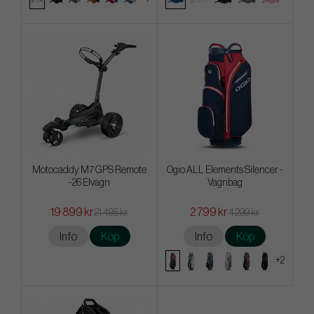
Motocaddy M7 GPS Remote
Ogio ALL Elements Silencer -
-26 Elvagn
Vagnbag
19 899 kr
2 799 kr
21 495 kr
4 299 kr
Info
Köp
Info
Köp
+2