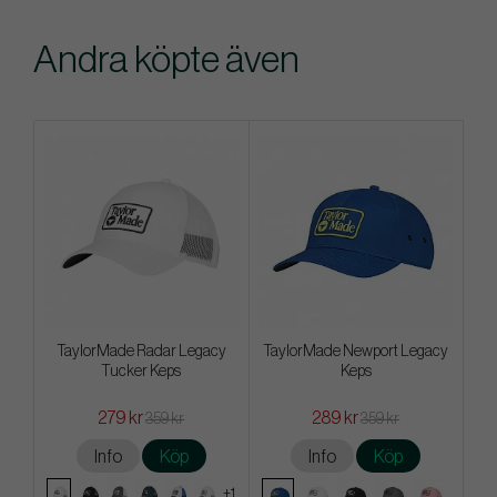
Andra köpte även
TaylorMade Radar Legacy
TaylorMade Newport Legacy
Tucker Keps
Keps
279 kr
289 kr
359 kr
359 kr
Info
Köp
Info
Köp
+1