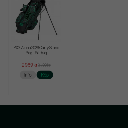
PXG Aloha 2026 Carry Stand
Bag - Bärbag
2 989 kr
3 799 kr
Info
Köp