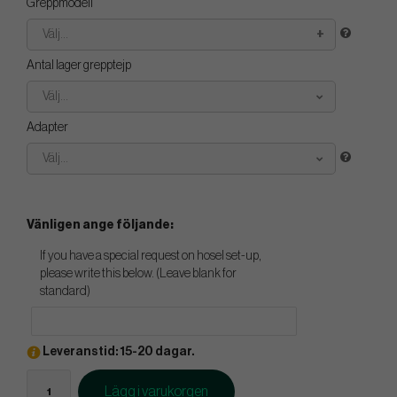
Greppmodell
Välj...
Antal lager grepptejp
Välj...
Adapter
Välj...
Vänligen ange följande:
If you have a special request on hosel set-up,
please write this below. (Leave blank for
standard)
Leveranstid: 15-20 dagar.
Lägg i varukorgen