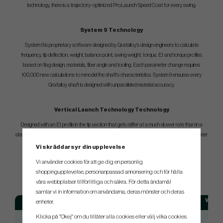
technology, there is a trajectory-optimized ProLaunch Speed Coat for every swing.
System 9 Technology
System 9 is proprietary software designed by Grafalloy’s design engineers to calculate
frequency, tip deflection, weight, balance point, swing weight, torque, EI and torque profiles
based on flag design, materials, fiber angle and tooling. Each parameter change requires
100,000 new calculations to remodel the shaft’s characteristics. System 9 ensures every
Grafalloy shaft is designed with unparalleled material accuracy.
Vertical Launch Technology Technology
Designed with an EI profile in the tip section that gets stiffer at a much slower rate than in a
standard shaft, Vertical Launch Technology maximizes launch conditions and provides greater
height off the tee.
Vi skräddarsyr din upplevelse
Vi använder cookies för att ge dig en personlig
SPEC.
shoppingupplevelse, personanpassad annonsering och för hålla
våra webbplatser tillförlitliga och säkra. För detta ändamål
samlar vi in information om användarna, deras mönster och deras
Modell
Flex
Vikt
enheter.
ProLaunch Blue 45
Lady
44
Klicka på "Okej" om du tillåter alla cookies eller välj vilka cookies