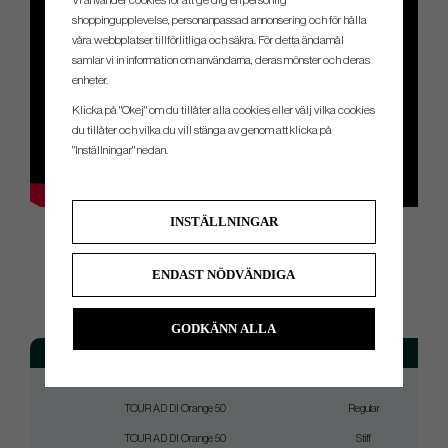
Vi använder cookies för att ge dig en personlig
shoppingupplevelse, personanpassad annonsering och för hålla
våra webbplatser tillförlitliga och säkra. För detta ändamål
samlar vi in information om användarna, deras mönster och deras
enheter.
Klicka på "Okej" om du tillåter alla cookies eller välj vilka cookies
du tillåter och vilka du vill stänga av genom att klicka på
"Inställningar" nedan.
INSTÄLLNINGAR
SPEC.
ENDAST NÖDVÄNDIGA
GODKÄNN ALLA
Model
Flex
TOUR AD DI Orange 50
Senior
TOUR AD DI Orange 50
Regular
TOUR AD DI Orange 50
Stiff