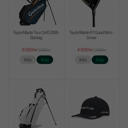
TaylorMade Tour Qi4D 2026 -
TaylorMade R7 Quad Mini -
Bärbag
Driver
6 399 kr
4 999 kr
6 999 kr
5 899 kr
Info
Köp
Info
Köp