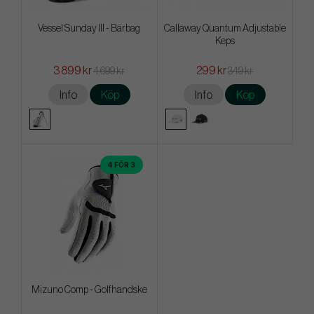
Vessel Sunday III - Bärbag
Callaway Quantum Adjustable
Keps
3 899 kr
299 kr
4 699 kr
349 kr
Info
Köp
Info
Köp
4 FÖR 3
Mizuno Comp - Golfhandske