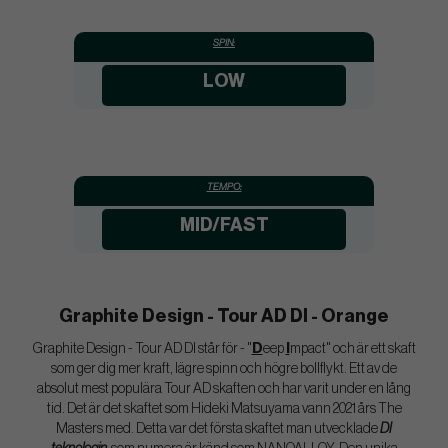
SPIN:
LOW
TEMPO:
MID/FAST
Graphite Design - Tour AD DI - Orange
Graphite Design - Tour AD DI står för - "
D
eep
I
mpact" och är ett skaft
som ger dig mer kraft, lägre spinn och högre bollflykt. Ett av de
absolut mest populära Tour AD skaften och har varit under en lång
tid. Det är det skaftet som Hideki Matsuyama vann 2021 års The
Masters med. Detta var det första skaftet man utvecklade
DI