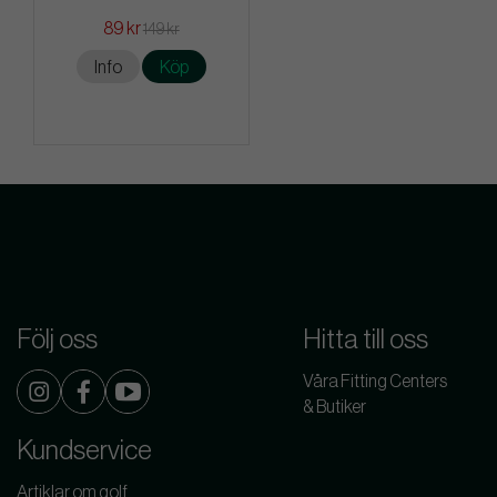
89 kr
149 kr
Info
Köp
Följ oss
Hitta till oss
Våra Fitting Centers
& Butiker
Kundservice
Artiklar om golf