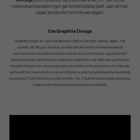
teknologin,
som numera är känd som NANOALLOY. Den unika
materialsammansättningen ger extremt stabila skaft, utan att man
tappar känsla eller kontroll över slagen.
Om Graphite Design
Graphite Design, Inc. was established in 1989 in Chichibu, Satima, Japan. The
founder, Mr. Megumi Yamada, worked with the world’s renowned material
manufactures to develop innovative manufacturing techniques, upgraded resin
systems and high-performance composite materials for use within the golf industry.
Graphite Design has a strong reputation as a leader in the production of composite
golf shafts that maximize Accuracy and Distance which is symbolized by the globally
recognized TOUR AD brand model of shafts. The TOUR AD brand model dominates
usage on all of the professional golf tours worldwide.