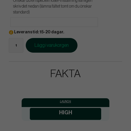
Önskar du en speciell hosel-inställning vänligen
skriv det nedan (lämna fältet tomt om du önskar
standard)
Leveranstid: 15-20 dagar.
Lägg i varukorgen
FAKTA
LAUNCH:
HIGH