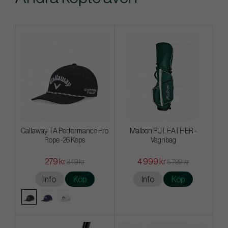
Callaway TA Performance Pro
Malbon PU LEATHER -
Rope -26 Keps
Vagnbag
279 kr
4 999 kr
349 kr
5 799 kr
Info
Köp
Info
Köp