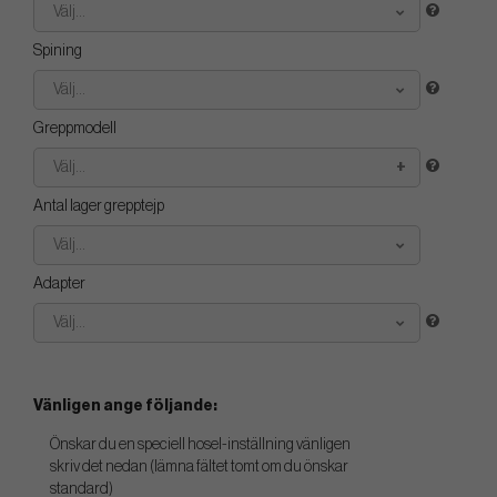
Välj...
Spining
Välj...
Greppmodell
Välj...
Antal lager grepptejp
Välj...
Adapter
Välj...
Vänligen ange följande:
Önskar du en speciell hosel-inställning vänligen
skriv det nedan (lämna fältet tomt om du önskar
standard)