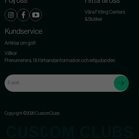
Följ oss
Hitta till oss
Våra Fitting Centers
& Butiker
Kundservice
Artiklar om golf
Villkor
Prenumerera, få förhandsinformation och erbjudanden.
Copyright ©2026 CustomClubs