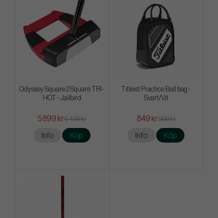
Odyssey Square 2 Square TRI-
Titleist Practice Ball bag -
HOT - Jailbird
Svart/Vit
5 899 kr
849 kr
6 499 kr
999 kr
Info
Köp
Info
Köp