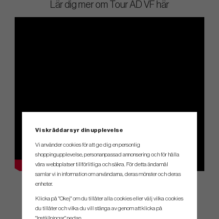
Lär dig mer om Tour AD VF här
Vi skräddarsyr din upplevelse
Vi använder cookies för att ge dig en personlig
shoppingupplevelse, personanpassad annonsering och för hålla
våra webbplatser tillförlitliga och säkra. För detta ändamål
samlar vi in information om användarna, deras mönster och deras
enheter.
Klicka på "Okej" om du tillåter alla cookies eller välj vilka cookies
du tillåter och vilka du vill stänga av genom att klicka på
SPEC.
"Inställningar" nedan.