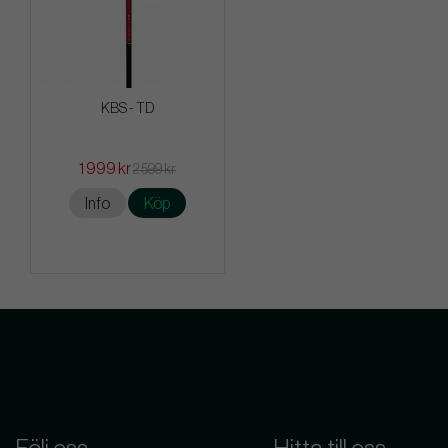
KBS - TD
1 999 kr
2 599 kr
Info
Köp