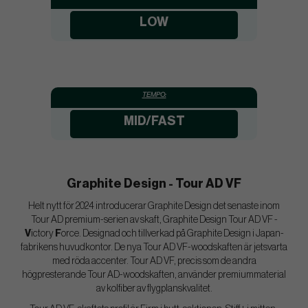
LOW
TEMPO:
MID/FAST
Graphite Design - Tour AD VF
Helt nytt för 2024 introducerar Graphite Design det senaste inom
Tour AD premium-serien av skaft, Graphite Design Tour AD VF -
V
ictory
F
orce. Designad och tillverkad på Graphite Design i Japan-
fabrikens huvudkontor. De nya Tour AD VF-woodskaften är jetsvarta
med röda accenter. Tour AD VF, precis som de andra
högpresterande Tour AD-woodskaften, använder premiummaterial
av kolfiber av flygplanskvalitet.