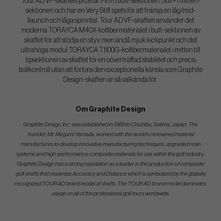
Tour AD VF-skaftets profil är Firm i butt-sektionen, Stiff+ i mitten-
sektionen och har en Very Stiff spets för att främja en låg/mid-
llaunch och låga spinntal. Tour AD VF-skaften använder det
moderna TORAYCA M40X-kolfibermaterialet i butt-sektionen av
skaftet för att stödja en styv, men ändå mjuk kickpunkt och det
ultrahöga modul TORAYCA T1100G-kolfibermaterialet i mitten till
tipsektionen av skaftet för en oöverträffad stabilitet och precis
bollkontroll utan att förlora den exceptionella känsla som Graphite
Design-skaften är så välkända för.
Om Graphite Design
Graphite Design, Inc. was established in 1989 in Chichibu, Satima, Japan. The
founder, Mr. Megumi Yamada, worked with the world’s renowned material
manufactures to develop innovative manufacturing techniques, upgraded resin
systems and high-performance composite materials for use within the golf industry.
Graphite Design has a strong reputation as a leader in the production of composite
golf shafts that maximize Accuracy and Distance which is symbolized by the globally
recognized TOUR AD brand model of shafts. The TOUR AD brand model dominates
usage on all of the professional golf tours worldwide.