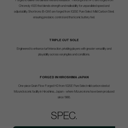
Forged to deliver the ultimate feel and feedback. The long irons (4-7) are forged from
Chromoly 4120 that blends strength and malleability for unparalleled speed and
adjustability. Short irons (8-GW) are forged from 1025E Pure Select Mild Carbon Steel,
ensuring precision, control and that iconic buttery feel.
TRIPLE CUT SOLE
Engineered to enhance turf interaction, prividing players with greater versatility and
playability across varying lies and conditions.
FORGED IN HIROSHIMA JAPAN
One-piece Grain Flow Forged HD from 1025E Pure Select mild carbon steel at
Mizuno's iconic facility in Hiroshima, Japan – where Mizuno irons have been produced
since 1968.
SPEC.