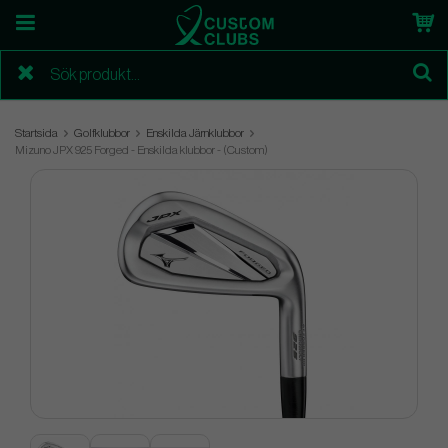
Startsida
Golfklubbor
Enskilda Järnklubbor
Mizuno JPX 925 Forged - Enskilda klubbor - (Custom)