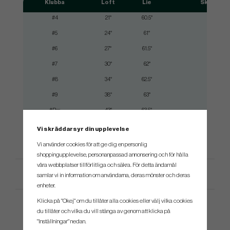
Klubba
Loft
Lie
Skaftlän
#4
21°
60.5°
38.75"
#5
24°
61°
38.25"
#6
27°
61.5°
37.75"
#7
30°
62°
37.25"
#8
34°
62.5°
36.75"
#9
38°
63°
36.25"
#Pw
43°
63.5°
35.75"
#Gw
48°
64°
35.50"
Vi skräddarsyr din upplevelse
Vi använder cookies för att ge dig en personlig
shoppingupplevelse, personanpassad annonsering och för hålla
våra webbplatser tillförlitliga och säkra. För detta ändamål
Produktspecifikation
samlar vi in information om användarna, deras mönster och deras
enheter.
Klicka på "Okej" om du tillåter alla cookies eller välj vilka cookies
du tillåter och vilka du vill stänga av genom att klicka på
"Inställningar" nedan.