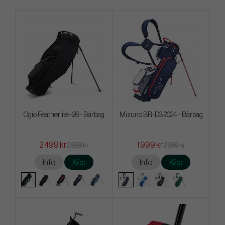
Ogio Featherlite -26 - Bärbag
Mizuno BR-D3 2024 - Bärbag
2 499 kr
1 999 kr
2 999 kr
2 999 kr
Info
Köp
Info
Köp