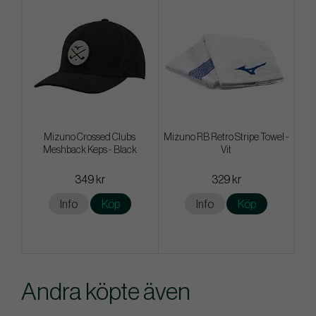
Mizuno Crossed Clubs
Mizuno RB Retro Stripe Towel -
Meshback Keps - Black
Vit
349 kr
329 kr
Info
Köp
Info
Köp
Andra köpte även