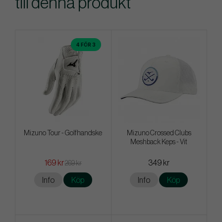
till denna produkt
4 FÖR 3
Mizuno Tour - Golfhandske
Mizuno Crossed Clubs
Meshback Keps - Vit
169 kr
349 kr
269 kr
Info
Köp
Info
Köp