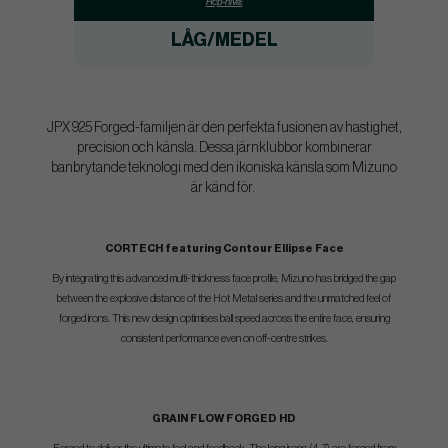
Hcp-nivå:
LÅG/MEDEL
JPX 925 Forged-familjen är den perfekta fusionen av hastighet,
precision och känsla. Dessa järnklubbor kombinerar
banbrytande teknologi med den ikoniska känsla som Mizuno
är känd för.
CORTECH featuring Contour Ellipse Face
By integrating this advanced multi-thickness face profile, Mizuno has bridged the gap
between the explosive distance of the Hot Metal series and the unmatched feel of
forged irons. This new design optimises ball speed across the entire face, ensuring
consistent performance even on off-centre strikes.
GRAIN FLOW FORGED HD