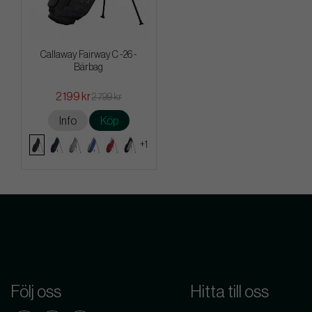
Callaway Fairway C -26 -
Bärbag
2 199 kr
2 799 kr
Info
Köp
+1
Följ oss
Hitta till oss