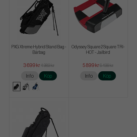
PXG Xtreme Hybrid Stand Bag -
Odyssey Square 2 Square TRI-
Bärbag
HOT - Jailbird
3 699 kr
5 899 kr
4 989 kr
6 499 kr
Info
Köp
Info
Köp